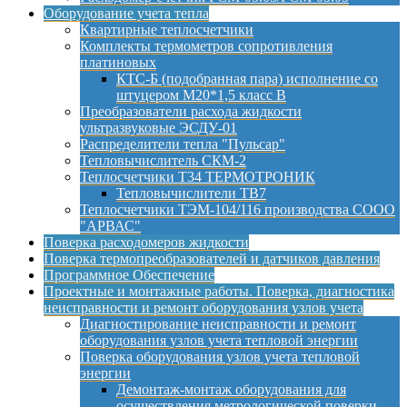
Оборудование учета тепла
Квартирные теплосчетчики
Комплекты термометров сопротивления
платиновых
КТС-Б (подобранная пара) исполнение со
штуцером М20*1,5 класс B
Преобразователи расхода жидкости
ультразвуковые ЭСДУ-01
Распределители тепла "Пульсар"
Тепловычислитель СКМ-2
Теплосчетчики Т34 ТЕРМОТРОНИК
Тепловычислители ТВ7
Теплосчетчики ТЭМ-104/116 производства СООО
"АРВАС"
Поверка расходомеров жидкости
Поверка термопреобразователей и датчиков давления
Программное Обеспечение
Проектные и монтажные работы. Поверка, диагностика
неисправности и ремонт оборудования узлов учета
Диагностирование неисправности и ремонт
оборудования узлов учета тепловой энергии
Поверка оборудования узлов учета тепловой
энергии
Демонтаж-монтаж оборудования для
осуществления метрологической поверки