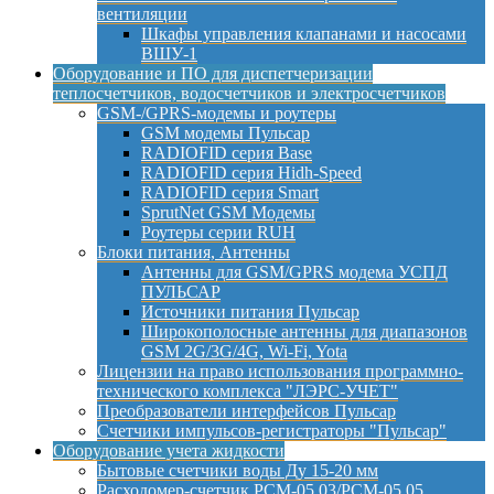
вентиляции
Шкафы управления клапанами и насосами
ВШУ-1
Оборудование и ПО для диспетчеризации
теплосчетчиков, водосчетчиков и электросчетчиков
GSM-/GPRS-модемы и роутеры
GSM модемы Пульсар
RADIOFID серия Base
RADIOFID серия Hidh-Speed
RADIOFID серия Smart
SprutNet GSM Модемы
Роутеры серии RUH
Блоки питания, Антенны
Антенны для GSM/GPRS модема УСПД
ПУЛЬСАР
Источники питания Пульсар
Широкополосные антенны для диапазонов
GSM 2G/3G/4G, Wi-Fi, Yota
Лицензии на право использования программно-
технического комплекса "ЛЭРС-УЧЕТ"
Преобразователи интерфейсов Пульсар
Счетчики импульсов-регистраторы "Пульсар"
Оборудование учета жидкости
Бытовые счетчики воды Ду 15-20 мм
Расходомер-счетчик РСМ-05.03/РСМ-05.05