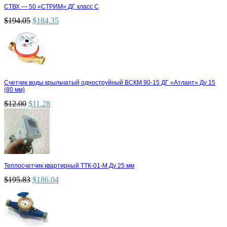
СТВХ — 50 «СТРИМ» ДГ класс С
$
194.05
$
184.35
Счетчик воды крыльчатый одноструйный ВСКМ 90-15 ДГ «Атлант» Ду 15
(80 мм)
$
12.00
$
11.28
Теплосчетчик квартирный ТТК-01-М Ду 25 мм
$
195.83
$
186.04