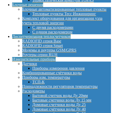
Термостатическая арматура TOPAS
Блочные решения
Блочные автоматизированные тепловые пункты
Тепловые пункты Тесс Инжиниринг
Комплект оборудования для организации узла
учета тепловой энергии
С двумя расходомерами
С одним расходомером
Диспетчеризация теплосчетчиков
RADIOFID серия Base
RADIOFID серия Smart
Модемы и роутеры GSM/GPRS
Роутеры серии RUH
Измерительные приборы
Датчики
Приборы измерения давления
Комбинированные счётчики воды
Приборы изм. температуры
ТСП-К
Принадлежности регуляторов температуры
Расходомеры
Бытовой счетчик воды Ду 20мм
Бытовые счетчики воды Ду 15 мм
Домовые счетчики воды Ду 25
Домовые счётчики воды Ду 40