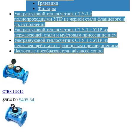
Грязевики
Фильтры
Ультразвуковой теплосчетчик СТУ-1 с
полнопроходными УПР из черной стали фланцевого и
др. исполнения
Ультразвуковой теплосчетчик СТУ-1 с УПР из
нержавеющей стали и муфтовым присоединением
Ультразвуковой теплосчетчик СТУ-1 с УПР из
нержавеющей стали с фланцевым присоединением
Частотные преобразователи advanced control
СТВК 1 5015
$
504.00
$
495.54