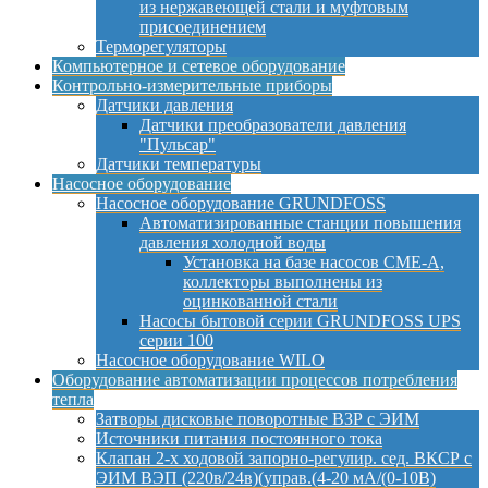
из нержавеющей стали и муфтовым
присоединением
Терморегуляторы
Компьютерное и сетевое оборудование
Контрольно-измерительные приборы
Датчики давления
Датчики преобразователи давления
"Пульсар"
Датчики температуры
Насосное оборудование
Насосное оборудование GRUNDFOSS
Автоматизированные станции повышения
давления холодной воды
Установка на базе насосов CME-A,
коллекторы выполнены из
оцинкованной стали
Насосы бытовой серии GRUNDFOSS UPS
серии 100
Насосное оборудование WILO
Оборудование автоматизации процессов потребления
тепла
Затворы дисковые поворотные ВЗР с ЭИМ
Источники питания постоянного тока
Клапан 2-х ходовой запорно-регулир. сед. ВКСР с
ЭИМ ВЭП (220в/24в)(управ.(4-20 мА/(0-10В)