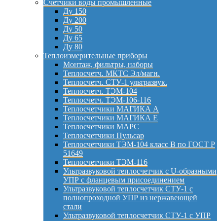
Счетчики воды промышленные
Ду 150
Ду 200
Ду 50
Ду 65
Ду 80
Теплоизмерительные приборы
Монтаж, фильтры, наборы
Теплосчетч. МКТС Эл/магн.
Теплосчетч. СТУ-1 ультразвук.
Теплосчетч. ТЭМ-104
Теплосчетч. ТЭМ-106-116
Теплосчетчики МАГИКА А
Теплосчетчики МАГИКА Е
Теплосчетчики МАРС
Теплосчетчики Пульсар
Теплосчетчики ТЭМ-104 класс B по ГОСТ Р
51649
Теплосчетчики ТЭМ-116
Ультразвуковой теплосчетчик с U-образными
УПР с фланцевым присоединением
Ультразвуковой теплосчетчик СТУ-1 с
полнопроходной УПР из нержавеющей
стали
Ультразвуковой теплосчетчик СТУ-1 с УПР