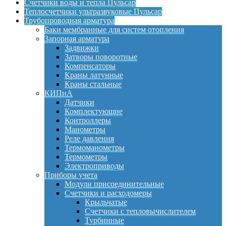
Счетчики воды и тепла Пульсар
Теплосчетчики ультразвуковые Пульсар
Трубопроводная арматура
Баки мембранные для систем отопления
Запорная арматура
Задвижки
Затворы поворотные
Компенсаторы
Краны латунные
Краны стальные
КИПиА
Датчики
Комплектующие
Контроллеры
Манометры
Реле давления
Термоманометры
Термометры
Электроприводы
Приборы учета
Модули присоединительные
Счетчики и расходомеры
Крыльчатые
Счетчики с тепловычислителем
Турбинные