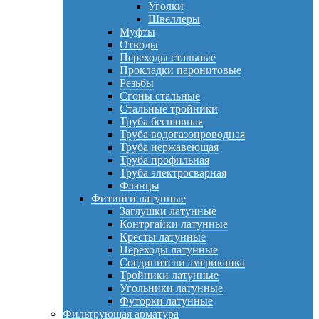
Уголки
Швеллеры
Муфты
Отводы
Переходы стальные
Прокладки паронитовые
Резьбы
Сгоны стальные
Стальные тройники
Труба бесшовная
Труба водогазопроводная
Труба нержавеющая
Труба профильная
Труба электросварная
Фланцы
Фитинги латунные
Заглушки латунные
Контргайки латунные
Кресты латунные
Переходы латунные
Соединители американка
Тройники латунные
Угольники латунные
Футорки латунные
Фильтрующая арматура