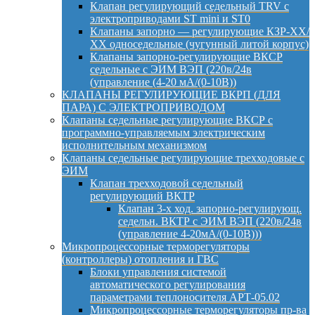
Клапан регулирующий седельный TRV с
электроприводами ST mini и ST0
Клапаны запорно — регулирующие КЗР-ХХ/
ХХ односедельные (чугунный литой корпус)
Клапаны запорно-регулирующие ВКСР
седельные с ЭИМ ВЭП (220в/24в
(управление (4-20 мА/(0-10В))
КЛАПАНЫ РЕГУЛИРУЮЩИЕ ВКРП (ДЛЯ
ПАРА) С ЭЛЕКТРОПРИВОДОМ
Клапаны седельные регулирующие ВКСР с
программно-управляемым электрическим
исполнительным механизмом
Клапаны седельные регулирующие трехходовые с
ЭИМ
Клапан трехходовой седельный
регулирующий ВКТР
Клапан 3-х ход. запорно-регулирующ.
седельн. ВКТР с ЭИМ ВЭП (220в/24в
(управление 4-20мА/(0-10В)))
Микропроцессорные терморегуляторы
(контроллеры) отопления и ГВС
Блоки управления системой
автоматического регулирования
параметрами теплоносителя АРТ-05.02
Микропроцессорные терморегуляторы пр-ва