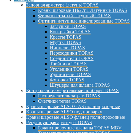
Запорная арматура (латунь) TOPAS
Краны шаровые 11Б27п1 Латунные TOPAS
Фильтр сетчатый латунный TOPAS
Фитинги латунные никелированные TOPAS
Заглушки TOPAS
Контргайки TOPAS
Кресты TOPAS
Муфты TOPAS
Ниппели TOPAS
Переходники TOPAS
Соединители TOPAS
Тройники TOPAS
Угольники TOPAS
Удлинители TOPAS
Футорки TOPAS
Штуцеры для шланга TOPAS
Контрольно-измерительные приборы TOPAS
Распределитель затрат TOPAS
Счетчики тепла TOPAS
Краны шаровые ALSO GAS полнопроходные
Краны шаровые ALSO под приварку
Краны шаровые ALSO фланец полнопроходные
Регулирующая арматура TOPAS
Балансировочные клапаны TOPAS MBV