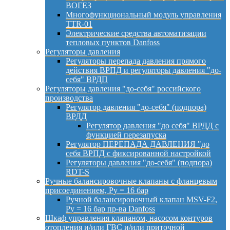
ВОГЕЗ
Многофункциональный модуль управления
TTR-01
Электрические средства автоматизации
тепловых пунктов Danfoss
Регуляторы давления
Регуляторы перепада давления прямого
действия ВРПД и регуляторы давления "до-
себя" ВРДП
Регуляторы давления "до-себя" российского
производства
Регулятор давления "до-себя" (подпора)
ВРДД
Регулятор давления "до себя" ВРДД с
функцией перезапуска
Регулятор ПЕРЕПАДА ДАВЛЕНИЯ "до
себя ВРПД с фиксированной настройкой
Регуляторы давления "до-себя" (подпора)
RDT-S
Ручные балансировочные клапаны с фланцевым
присоединением, Py = 16 бар
Ручной балансировочный клапан MSV-F2,
Py = 16 бар пр-ва Danfoss
Шкаф управления клапаном, насосом контуров
отопления и/или ГВС и/или приточной