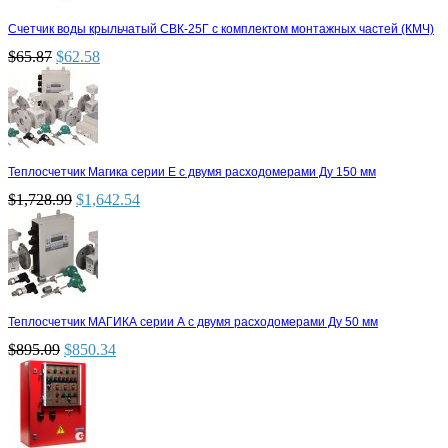
Счетчик воды крыльчатый СВК-25Г с комплектом монтажных частей (КМЧ)
$
65.87
$
62.58
Теплосчетчик Магика серии Е с двумя расходомерами Ду 150 мм
$
1,728.99
$
1,642.54
Теплосчетчик МАГИКА серии А с двумя расходомерами Ду 50 мм
$
895.09
$
850.34