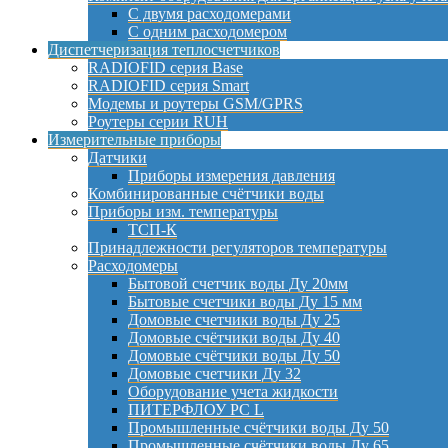
С двумя расходомерами
С одним расходомером
Диспетчеризация теплосчетчиков
RADIOFID серия Base
RADIOFID серия Smart
Модемы и роутеры GSM/GPRS
Роутеры серии RUH
Измерительные приборы
Датчики
Приборы измерения давления
Комбинированные счётчики воды
Приборы изм. температуры
ТСП-К
Принадлежности регуляторов температуры
Расходомеры
Бытовой счетчик воды Ду 20мм
Бытовые счетчики воды Ду 15 мм
Домовые счетчики воды Ду 25
Домовые счётчики воды Ду 40
Домовые счётчики воды Ду 50
Домовые счетчики Ду 32
Оборудование учета жидкости
ПИТЕРФЛОУ РС L
Промышленные счётчики воды Ду 50
Промышленные счётчики воды Ду 65