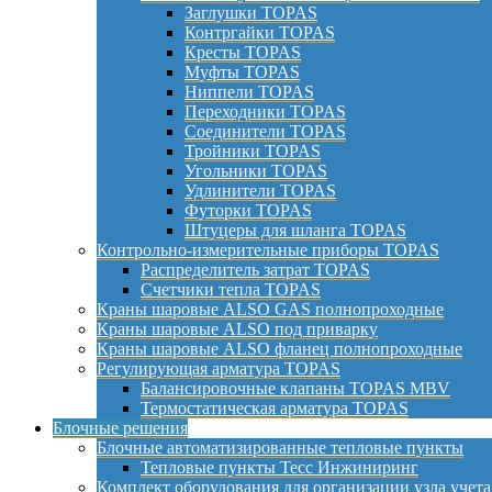
Заглушки TOPAS
Контргайки TOPAS
Кресты TOPAS
Муфты TOPAS
Ниппели TOPAS
Переходники TOPAS
Соединители TOPAS
Тройники TOPAS
Угольники TOPAS
Удлинители TOPAS
Футорки TOPAS
Штуцеры для шланга TOPAS
Контрольно-измерительные приборы TOPAS
Распределитель затрат TOPAS
Счетчики тепла TOPAS
Краны шаровые ALSO GAS полнопроходные
Краны шаровые ALSO под приварку
Краны шаровые ALSO фланец полнопроходные
Регулирующая арматура TOPAS
Балансировочные клапаны TOPAS MBV
Термостатическая арматура TOPAS
Блочные решения
Блочные автоматизированные тепловые пункты
Тепловые пункты Тесс Инжиниринг
Комплект оборудования для организации узла учета