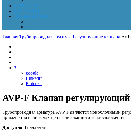
Обработка персональных данных
НОВОСТИ
КОНТАКТЫ
Личный кабинет
Корзина
Заказы
Главная
Трубопроводная арматура
Регулирующие клапана
AVP-
3
google
LinkedIn
Pinterest
AVP-F Клапан регулирующий Ду
Трубопроводная арматура AVP-F являются моноблочными регул
применения в системах централизованного теплоснабжения.
Доступно:
В наличии