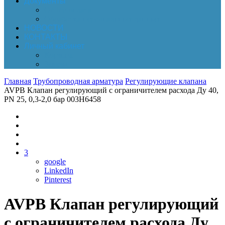
Документы
Online-оплата
Обработка персональных данных
НОВОСТИ
КОНТАКТЫ
Личный кабинет
Корзина
Заказы
Главная
Трубопроводная арматура
Регулирующие клапана
AVPB Клапан регулирующий с ограничителем расхода Ду 40,
PN 25, 0,3-2,0 бар 003H6458
3
google
LinkedIn
Pinterest
AVPB Клапан регулирующий
с ограничителем расхода Ду