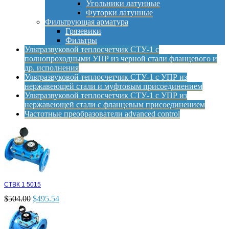
Угольники латунные
Футорки латунные
Фильтрующая арматура
Грязевики
Фильтры
Ультразвуковой теплосчетчик СТУ-1 с
полнопроходными УПР из черной стали фланцевого и
др. исполнения
Ультразвуковой теплосчетчик СТУ-1 с УПР из
нержавеющей стали и муфтовым присоединением
Ультразвуковой теплосчетчик СТУ-1 с УПР из
нержавеющей стали с фланцевым присоединением
Частотные преобразователи advanced control
СТВК 1 5015
$
504.00
$
495.54