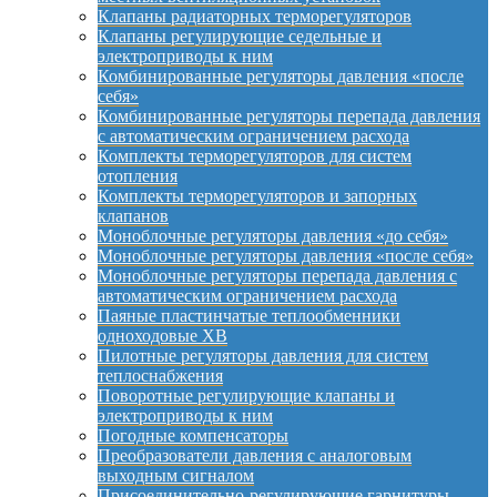
Клапаны радиаторных терморегуляторов
Клапаны регулирующие седельные и
электроприводы к ним
Комбинированные регуляторы давления «после
себя»
Комбинированные регуляторы перепада давления
с автоматическим ограничением расхода
Комплекты терморегуляторов для систем
отопления
Комплекты терморегуляторов и запорных
клапанов
Моноблочные регуляторы давления «до себя»
Моноблочные регуляторы давления «после себя»
Моноблочные регуляторы перепада давления с
автоматическим ограничением расхода
Паяные пластинчатые теплообменники
одноходовые XB
Пилотные регуляторы давления для систем
теплоснабжения
Поворотные регулирующие клапаны и
электроприводы к ним
Погодные компенсаторы
Преобразователи давления с аналоговым
выходным сигналом
Присоединительно-регулирующие гарнитуры