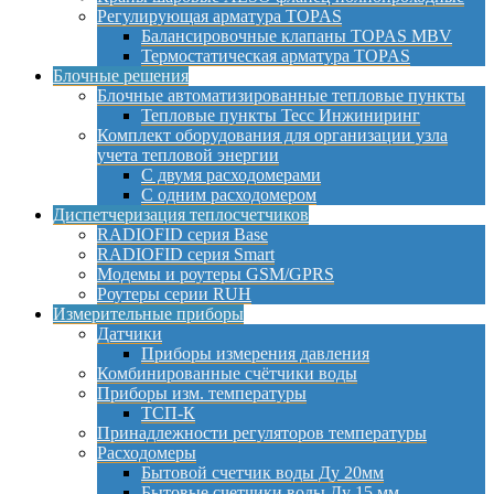
Регулирующая арматура TOPAS
Балансировочные клапаны TOPAS MBV
Термостатическая арматура TOPAS
Блочные решения
Блочные автоматизированные тепловые пункты
Тепловые пункты Тесс Инжиниринг
Комплект оборудования для организации узла
учета тепловой энергии
С двумя расходомерами
С одним расходомером
Диспетчеризация теплосчетчиков
RADIOFID серия Base
RADIOFID серия Smart
Модемы и роутеры GSM/GPRS
Роутеры серии RUH
Измерительные приборы
Датчики
Приборы измерения давления
Комбинированные счётчики воды
Приборы изм. температуры
ТСП-К
Принадлежности регуляторов температуры
Расходомеры
Бытовой счетчик воды Ду 20мм
Бытовые счетчики воды Ду 15 мм