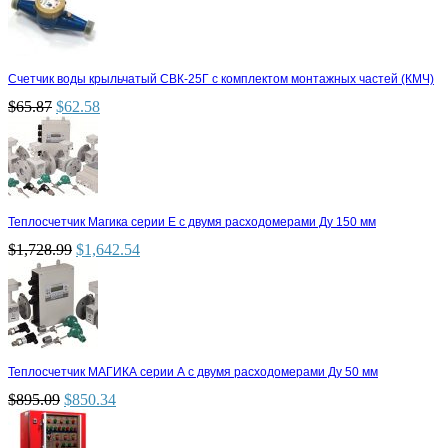
Счетчик воды крыльчатый СВК-25Г с комплектом монтажных частей (КМЧ)
$
65.87
$
62.58
Теплосчетчик Магика серии Е с двумя расходомерами Ду 150 мм
$
1,728.99
$
1,642.54
Теплосчетчик МАГИКА серии А с двумя расходомерами Ду 50 мм
$
895.09
$
850.34