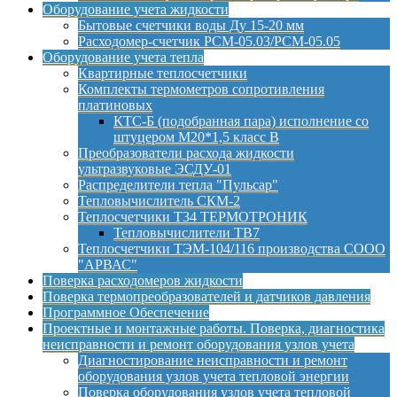
Оборудование учета жидкости
Бытовые счетчики воды Ду 15-20 мм
Расходомер-счетчик РСМ-05.03/РСМ-05.05
Оборудование учета тепла
Квартирные теплосчетчики
Комплекты термометров сопротивления
платиновых
КТС-Б (подобранная пара) исполнение со
штуцером М20*1,5 класс B
Преобразователи расхода жидкости
ультразвуковые ЭСДУ-01
Распределители тепла "Пульсар"
Тепловычислитель СКМ-2
Теплосчетчики Т34 ТЕРМОТРОНИК
Тепловычислители ТВ7
Теплосчетчики ТЭМ-104/116 производства СООО
"АРВАС"
Поверка расходомеров жидкости
Поверка термопреобразователей и датчиков давления
Программное Обеспечение
Проектные и монтажные работы. Поверка, диагностика
неисправности и ремонт оборудования узлов учета
Диагностирование неисправности и ремонт
оборудования узлов учета тепловой энергии
Поверка оборудования узлов учета тепловой