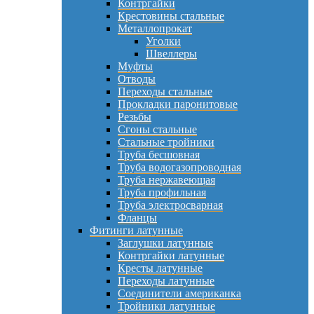
Контргайки
Крестовины стальные
Металлопрокат
Уголки
Швеллеры
Муфты
Отводы
Переходы стальные
Прокладки паронитовые
Резьбы
Сгоны стальные
Стальные тройники
Труба бесшовная
Труба водогазопроводная
Труба нержавеющая
Труба профильная
Труба электросварная
Фланцы
Фитинги латунные
Заглушки латунные
Контргайки латунные
Кресты латунные
Переходы латунные
Соединители американка
Тройники латунные