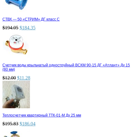
СТВХ — 50 «СТРИМ» ДГ класс С
$
194.05
$
184.35
Счетчик воды крыльчатый одноструйный ВСКМ 90-15 ДГ «Атлант» Ду 15
(80 мм)
$
12.00
$
11.28
Теплосчетчик квартирный ТТК-01-М Ду 25 мм
$
195.83
$
186.04