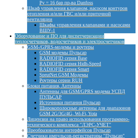
Py = 16 бар пр-ва Danfoss
Шкаф управления клапаном, насосом контуров
отопления и/или ГВС и/или приточной
вентиляции
Шкафы управления клапанами и насосами
ВШУ-1
Оборудование и ПО для диспетчеризации
теплосчетчиков, водосчетчиков и электросчетчиков
GSM-/GPRS-модемы и роутеры
GSM модемы Пульсар
RADIOFID серия Base
RADIOFID серия Hidh-Speed
RADIOFID серия Smart
SprutNet GSM Модемы
Роутеры серии RUH
Блоки питания, Антенны
Антенны для GSM/GPRS модема УСПД
ПУЛЬСАР
Источники питания Пульсар
Широкополосные антенны для диапазонов
GSM 2G/3G/4G, Wi-Fi, Yota
Лицензии на право использования программно-
технического комплекса "ЛЭРС-УЧЕТ"
Преобразователи интерфейсов Пульсар
Счетчики импульсов-регистраторы "Пульсар"