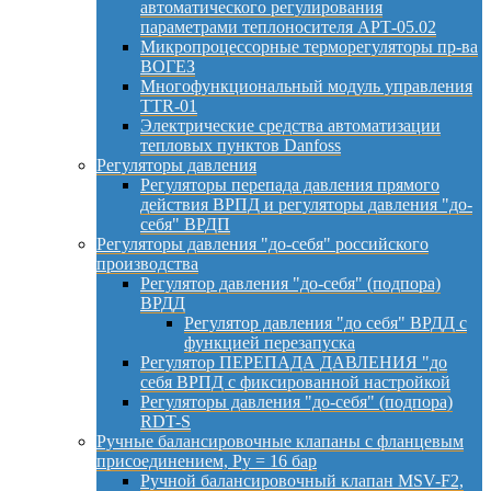
автоматического регулирования
параметрами теплоносителя АРТ-05.02
Микропроцессорные терморегуляторы пр-ва
ВОГЕЗ
Многофункциональный модуль управления
TTR-01
Электрические средства автоматизации
тепловых пунктов Danfoss
Регуляторы давления
Регуляторы перепада давления прямого
действия ВРПД и регуляторы давления "до-
себя" ВРДП
Регуляторы давления "до-себя" российского
производства
Регулятор давления "до-себя" (подпора)
ВРДД
Регулятор давления "до себя" ВРДД с
функцией перезапуска
Регулятор ПЕРЕПАДА ДАВЛЕНИЯ "до
себя ВРПД с фиксированной настройкой
Регуляторы давления "до-себя" (подпора)
RDT-S
Ручные балансировочные клапаны с фланцевым
присоединением, Py = 16 бар
Ручной балансировочный клапан MSV-F2,