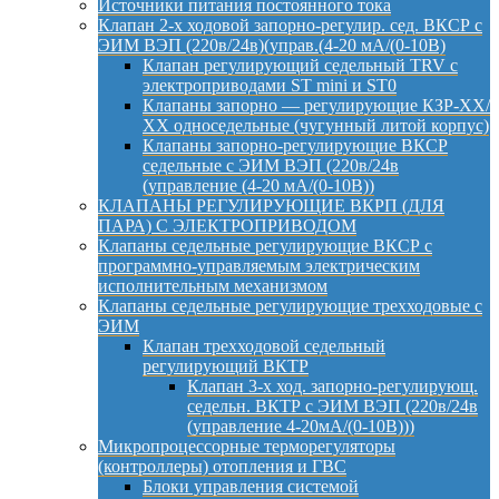
Источники питания постоянного тока
Клапан 2-х ходовой запорно-регулир. сед. ВКСР с
ЭИМ ВЭП (220в/24в)(управ.(4-20 мА/(0-10В)
Клапан регулирующий седельный TRV с
электроприводами ST mini и ST0
Клапаны запорно — регулирующие КЗР-ХХ/
ХХ односедельные (чугунный литой корпус)
Клапаны запорно-регулирующие ВКСР
седельные с ЭИМ ВЭП (220в/24в
(управление (4-20 мА/(0-10В))
КЛАПАНЫ РЕГУЛИРУЮЩИЕ ВКРП (ДЛЯ
ПАРА) С ЭЛЕКТРОПРИВОДОМ
Клапаны седельные регулирующие ВКСР с
программно-управляемым электрическим
исполнительным механизмом
Клапаны седельные регулирующие трехходовые с
ЭИМ
Клапан трехходовой седельный
регулирующий ВКТР
Клапан 3-х ход. запорно-регулирующ.
седельн. ВКТР с ЭИМ ВЭП (220в/24в
(управление 4-20мА/(0-10В)))
Микропроцессорные терморегуляторы
(контроллеры) отопления и ГВС
Блоки управления системой