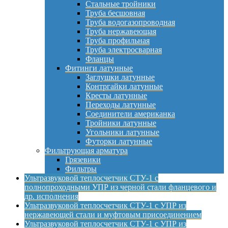
Стальные тройники
Труба бесшовная
Труба водогазопроводная
Труба нержавеющая
Труба профильная
Труба электросварная
Фланцы
Фитинги латунные
Заглушки латунные
Контргайки латунные
Кресты латунные
Переходы латунные
Соединители американка
Тройники латунные
Угольники латунные
Футорки латунные
Фильтрующая арматура
Грязевики
Фильтры
Ультразвуковой теплосчетчик СТУ-1 с
полнопроходными УПР из черной стали фланцевого и
др. исполнения
Ультразвуковой теплосчетчик СТУ-1 с УПР из
нержавеющей стали и муфтовым присоединением
Ультразвуковой теплосчетчик СТУ-1 с УПР из