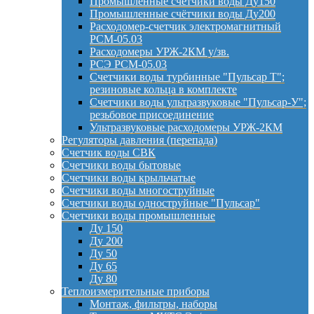
Промышленные счётчики воды Ду150
Промышленные счётчики воды Ду200
Расходомер-счетчик электромагнитный
РСМ-05.03
Расходомеры УРЖ-2КМ у/зв.
РСЭ РСМ-05.03
Счетчики воды турбинные "Пульсар Т";
резиновые кольца в комплекте
Счетчики воды ультразвуковые "Пульсар-У";
резьбовое присоединение
Ультразвуковые расходомеры УРЖ-2КМ
Регуляторы давления (перепада)
Счетчик воды СВК
Счетчики воды бытовые
Счетчики воды крыльчатые
Счетчики воды многоструйные
Счетчики воды одноструйные "Пульсар"
Счетчики воды промышленные
Ду 150
Ду 200
Ду 50
Ду 65
Ду 80
Теплоизмерительные приборы
Монтаж, фильтры, наборы