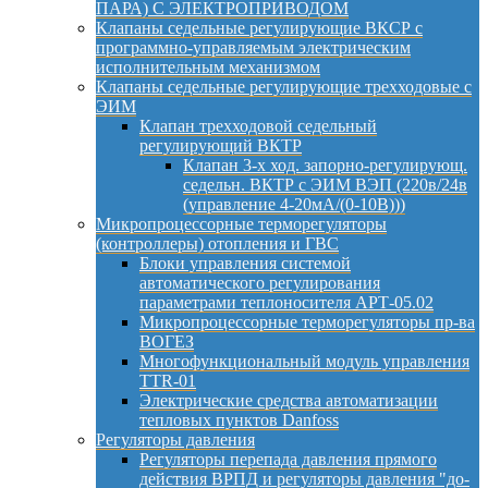
ПАРА) С ЭЛЕКТРОПРИВОДОМ
Клапаны седельные регулирующие ВКСР с
программно-управляемым электрическим
исполнительным механизмом
Клапаны седельные регулирующие трехходовые с
ЭИМ
Клапан трехходовой седельный
регулирующий ВКТР
Клапан 3-х ход. запорно-регулирующ.
седельн. ВКТР с ЭИМ ВЭП (220в/24в
(управление 4-20мА/(0-10В)))
Микропроцессорные терморегуляторы
(контроллеры) отопления и ГВС
Блоки управления системой
автоматического регулирования
параметрами теплоносителя АРТ-05.02
Микропроцессорные терморегуляторы пр-ва
ВОГЕЗ
Многофункциональный модуль управления
TTR-01
Электрические средства автоматизации
тепловых пунктов Danfoss
Регуляторы давления
Регуляторы перепада давления прямого
действия ВРПД и регуляторы давления "до-