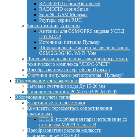
RADIOFID серия Hidh-Speed
RADIOFID серия Smart
SprutNet GSM Модемы
Роутеры серии RUH
Блоки питания, Антенны
Антенны для GSM/GPRS модема УСПД
ПУЛЬСАР
Источники питания Пульсар
Широкополосные антенны для диапазонов
GSM 2G/3G/4G, Wi-Fi, Yota
Лицензии на право использования программно-
технического комплекса "ЛЭРС-УЧЕТ"
Преобразователи интерфейсов Пульсар
Счетчики импульсов-регистраторы "Пульсар"
Оборудование учета жидкости
Бытовые счетчики воды Ду 15-20 мм
Расходомер-счетчик РСМ-05.03/РСМ-05.05
Оборудование учета тепла
Квартирные теплосчетчики
Комплекты термометров сопротивления
платиновых
КТС-Б (подобранная пара) исполнение со
штуцером М20*1,5 класс B
Преобразователи расхода жидкости
ультразвуковые ЭСДУ-01