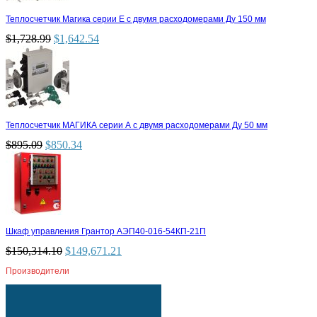
Теплосчетчик Магика серии Е с двумя расходомерами Ду 150 мм
$
1,728.99
$
1,642.54
Теплосчетчик МАГИКА серии А с двумя расходомерами Ду 50 мм
$
895.09
$
850.34
Шкаф управления Грантор АЭП40-016-54КП-21П
$
150,314.10
$
149,671.21
Производители