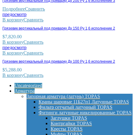
Грязевик вертикальный под приварку Ду 200 Ру 1,6 исполнение 3
Подробнее
Сравнить
предосмотр
В корзину
Сравнить
Грязевик вертикальный под приварку Ду 150 Ру 1,6 исполнение 2
$
7,820.00
В корзину
Сравнить
предосмотр
В корзину
Сравнить
Грязевик вертикальный под приварку Ду 100 Ру 1,6 исполнение 2
$
5,288.00
В корзину
Сравнить
Uncategorized
Арматура
Запорная арматура (латунь) TOPAS
Краны шаровые 11Б27п1 Латунные TOPAS
Фильтр сетчатый латунный TOPAS
Фитинги латунные никелированные TOPAS
Заглушки TOPAS
Контргайки TOPAS
Кресты TOPAS
Муфты TOPAS