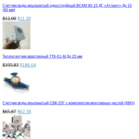
Счетчик воды крыльчатый одноструйный ВСКМ 90-15 ДГ «Атлант» Ду 15
(80 мм)
$
12.00
$
11.28
Теплосчетчик квартирный ТТК-01-М Ду 25 мм
$
195.83
$
186.04
Счетчик воды крыльчатый СВК-25Г с комплектом монтажных частей (КМЧ)
$
65.87
$
62.58