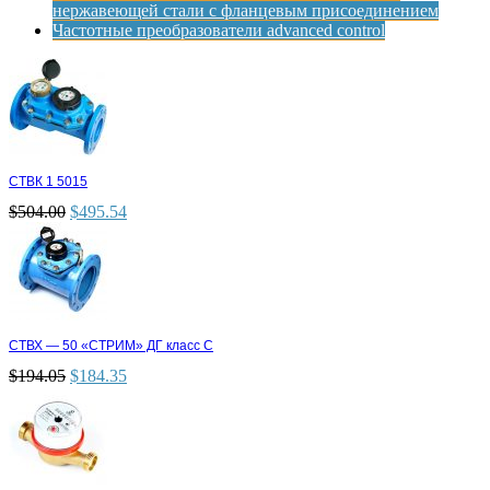
нержавеющей стали с фланцевым присоединением
Частотные преобразователи advanced control
СТВК 1 5015
$
504.00
$
495.54
СТВХ — 50 «СТРИМ» ДГ класс С
$
194.05
$
184.35