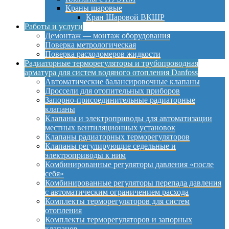
Краны шаровые
Кран Шаровой ВКШР
Работы и услуги
Демонтаж — монтаж оборудования
Поверка метрологическая
Поверка расходомеров жидкости
Радиаторные терморегуляторы и трубопроводная
арматура для систем водяного отопления Danfoss
Автоматические балансировочные клапаны
Дроссели для отопительных приборов
Запорно-присоединительные радиаторные
клапаны
Клапаны и электроприводы для автоматизации
местных вентиляционных установок
Клапаны радиаторных терморегуляторов
Клапаны регулирующие седельные и
электроприводы к ним
Комбинированные регуляторы давления «после
себя»
Комбинированные регуляторы перепада давления
с автоматическим ограничением расхода
Комплекты терморегуляторов для систем
отопления
Комплекты терморегуляторов и запорных
клапанов