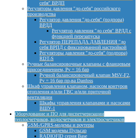
себя" ВРДП
Регуляторы давления "до-себя" российского
производства
Регулятор давления "до-себя" (подпора)
ВРДД
Регулятор давления "до себя" ВРДД с
функцией перезапуска
Регулятор ПЕРЕПАДА ДАВЛЕНИЯ "до
себя ВРПД с фиксированной настройкой
Регуляторы давления "до-себя" (подпора)
RDT-S
Ручные балансировочные клапаны с фланцевым
присоединением, Py = 16 бар
Ручной балансировочный клапан MSV-F2,
Py = 16 бар пр-ва Danfoss
Шкаф управления клапаном, насосом контуров
отопления и/или ГВС и/или приточной
вентиляции
Шкафы управления клапанами и насосами
ВШУ-1
Оборудование и ПО для диспетчеризации
теплосчетчиков, водосчетчиков и электросчетчиков
GSM-/GPRS-модемы и роутеры
GSM модемы Пульсар
RADIOFID серия Base