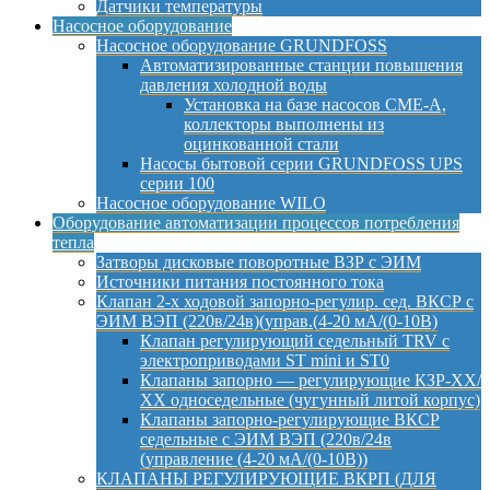
Датчики температуры
Насосное оборудование
Насосное оборудование GRUNDFOSS
Автоматизированные станции повышения
давления холодной воды
Установка на базе насосов CME-A,
коллекторы выполнены из
оцинкованной стали
Насосы бытовой серии GRUNDFOSS UPS
серии 100
Насосное оборудование WILO
Оборудование автоматизации процессов потребления
тепла
Затворы дисковые поворотные ВЗР с ЭИМ
Источники питания постоянного тока
Клапан 2-х ходовой запорно-регулир. сед. ВКСР с
ЭИМ ВЭП (220в/24в)(управ.(4-20 мА/(0-10В)
Клапан регулирующий седельный TRV с
электроприводами ST mini и ST0
Клапаны запорно — регулирующие КЗР-ХХ/
ХХ односедельные (чугунный литой корпус)
Клапаны запорно-регулирующие ВКСР
седельные с ЭИМ ВЭП (220в/24в
(управление (4-20 мА/(0-10В))
КЛАПАНЫ РЕГУЛИРУЮЩИЕ ВКРП (ДЛЯ