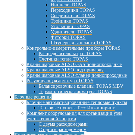
Ниппели TOPAS
Переходники TOPAS
Соединители TOPAS
Тройники TOPAS
Угольники TOPAS
Удлинители TOPAS
Футорки TOPAS
Штуцеры для шланга TOPAS
Контрольно-измерительные приборы TOPAS
Распределитель затрат TOPAS
Счетчики тепла TOPAS
Краны шаровые ALSO GAS полнопроходные
Краны шаровые ALSO под приварку
Краны шаровые ALSO фланец полнопроходные
Регулирующая арматура TOPAS
Балансировочные клапаны TOPAS MBV
Термостатическая арматура TOPAS
Блочные решения
Блочные автоматизированные тепловые пункты
Тепловые пункты Тесс Инжиниринг
Комплект оборудования для организации узла
учета тепловой энергии
С двумя расходомерами
С одним расходомером
Диспетчеризация теплосчетчиков