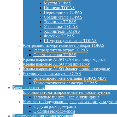
Муфты TOPAS
Ниппели TOPAS
Переходники TOPAS
Соединители TOPAS
Тройники TOPAS
Угольники TOPAS
Удлинители TOPAS
Футорки TOPAS
Штуцеры для шланга TOPAS
Контрольно-измерительные приборы TOPAS
Распределитель затрат TOPAS
Счетчики тепла TOPAS
Краны шаровые ALSO GAS полнопроходные
Краны шаровые ALSO под приварку
Краны шаровые ALSO фланец полнопроходные
Регулирующая арматура TOPAS
Балансировочные клапаны TOPAS MBV
Термостатическая арматура TOPAS
Блочные решения
Блочные автоматизированные тепловые пункты
Тепловые пункты Тесс Инжиниринг
Комплект оборудования для организации узла учета
С двумя расходомерами
С одним расходомером
Диспетчеризация теплосчетчиков