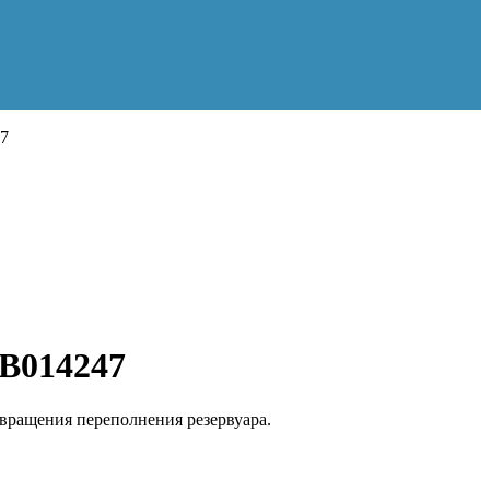
47
9B014247
твращения переполнения резервуара.