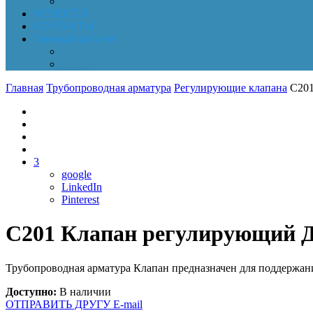
Обработка персональных данных
НОВОСТИ
КОНТАКТЫ
Личный кабинет
Корзина
Заказы
Главная
Трубопроводная арматура
Регулирующие клапана
C201
3
google
LinkedIn
Pinterest
C201 Клапан регулирующий Ду 
Трубопроводная арматура Клапан предназначен для поддержани
Доступно:
В наличии
ОТПРАВИТЬ ДРУГУ E-mail