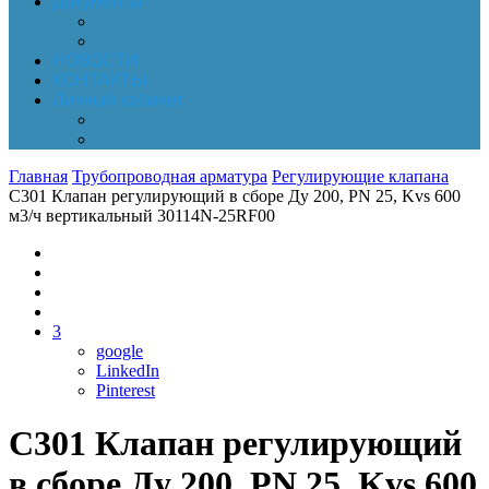
Документы
Online-оплата
Обработка персональных данных
НОВОСТИ
КОНТАКТЫ
Личный кабинет
Корзина
Заказы
Главная
Трубопроводная арматура
Регулирующие клапана
C301 Клапан регулирующий в сборе Ду 200, PN 25, Kvs 600
м3/ч вертикальный 30114N-25RF00
3
google
LinkedIn
Pinterest
C301 Клапан регулирующий
в сборе Ду 200, PN 25, Kvs 600