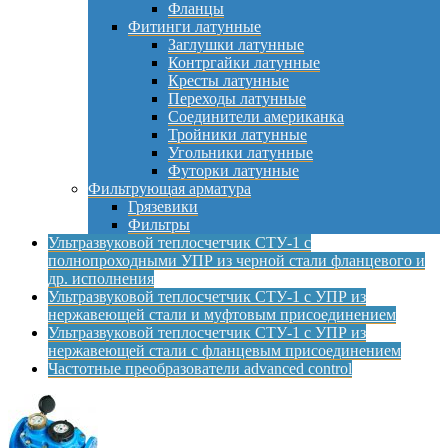
Фланцы
Фитинги латунные
Заглушки латунные
Контргайки латунные
Кресты латунные
Переходы латунные
Соединители американка
Тройники латунные
Угольники латунные
Футорки латунные
Фильтрующая арматура
Грязевики
Фильтры
Ультразвуковой теплосчетчик СТУ-1 с
полнопроходными УПР из черной стали фланцевого и
др. исполнения
Ультразвуковой теплосчетчик СТУ-1 с УПР из
нержавеющей стали и муфтовым присоединением
Ультразвуковой теплосчетчик СТУ-1 с УПР из
нержавеющей стали с фланцевым присоединением
Частотные преобразователи advanced control