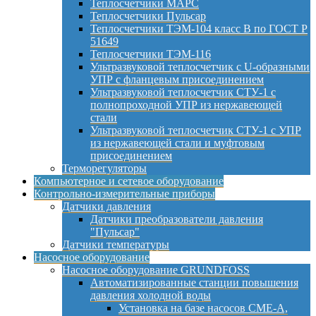
Теплосчетчики МАРС
Теплосчетчики Пульсар
Теплосчетчики ТЭМ-104 класс B по ГОСТ Р
51649
Теплосчетчики ТЭМ-116
Ультразвуковой теплосчетчик с U-образными
УПР с фланцевым присоединением
Ультразвуковой теплосчетчик СТУ-1 с
полнопроходной УПР из нержавеющей
стали
Ультразвуковой теплосчетчик СТУ-1 с УПР
из нержавеющей стали и муфтовым
присоединением
Терморегуляторы
Компьютерное и сетевое оборудование
Контрольно-измерительные приборы
Датчики давления
Датчики преобразователи давления
"Пульсар"
Датчики температуры
Насосное оборудование
Насосное оборудование GRUNDFOSS
Автоматизированные станции повышения
давления холодной воды
Установка на базе насосов CME-A,