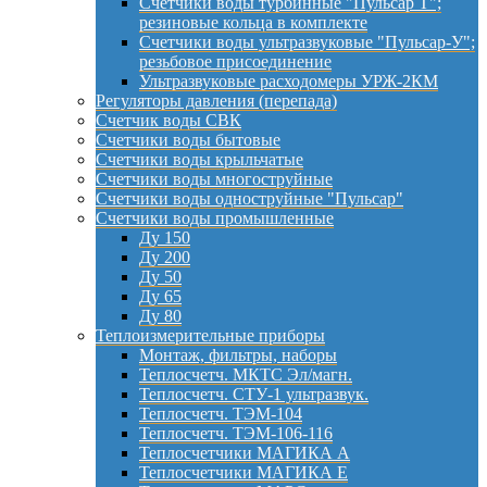
Счетчики воды турбинные "Пульсар Т";
резиновые кольца в комплекте
Счетчики воды ультразвуковые "Пульсар-У";
резьбовое присоединение
Ультразвуковые расходомеры УРЖ-2КМ
Регуляторы давления (перепада)
Счетчик воды СВК
Счетчики воды бытовые
Счетчики воды крыльчатые
Счетчики воды многоструйные
Счетчики воды одноструйные "Пульсар"
Счетчики воды промышленные
Ду 150
Ду 200
Ду 50
Ду 65
Ду 80
Теплоизмерительные приборы
Монтаж, фильтры, наборы
Теплосчетч. МКТС Эл/магн.
Теплосчетч. СТУ-1 ультразвук.
Теплосчетч. ТЭМ-104
Теплосчетч. ТЭМ-106-116
Теплосчетчики МАГИКА А
Теплосчетчики МАГИКА Е