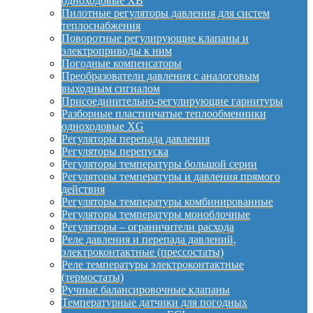
одноходовые XB
Пилотные регуляторы давления для систем
теплоснабжения
Поворотные регулирующие клапаны и
электроприводы к ним
Погодные компенсаторы
Преобразователи давления с аналоговым
выходным сигналом
Присоединительно-регулирующие гарнитуры
Разборные пластинчатые теплообменники
одноходовые XG
Регуляторы перепада давления
Регуляторы перепуска
Регуляторы температуры большой серии
Регуляторы температуры и давления прямого
действия
Регуляторы температуры комбинированные
Регуляторы температуры моноблочные
Регуляторы – ограничители расхода
Реле давления и перепада давлений,
электроконтактные (прессостаты)
Реле температуры электроконтактные
(термостаты)
Ручные балансировочные клапаны
Температурные датчики для погодных