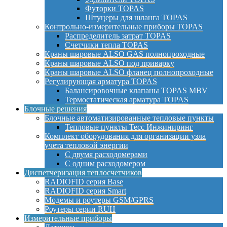
Футорки TOPAS
Штуцеры для шланга TOPAS
Контрольно-измерительные приборы TOPAS
Распределитель затрат TOPAS
Счетчики тепла TOPAS
Краны шаровые ALSO GAS полнопроходные
Краны шаровые ALSO под приварку
Краны шаровые ALSO фланец полнопроходные
Регулирующая арматура TOPAS
Балансировочные клапаны TOPAS MBV
Термостатическая арматура TOPAS
Блочные решения
Блочные автоматизированные тепловые пункты
Тепловые пункты Тесс Инжиниринг
Комплект оборудования для организации узла
учета тепловой энергии
С двумя расходомерами
С одним расходомером
Диспетчеризация теплосчетчиков
RADIOFID серия Base
RADIOFID серия Smart
Модемы и роутеры GSM/GPRS
Роутеры серии RUH
Измерительные приборы