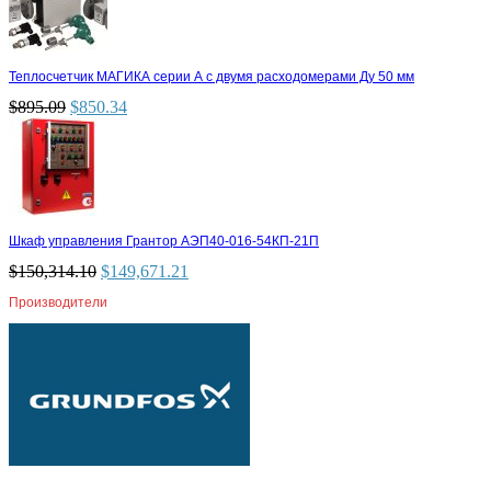
Теплосчетчик МАГИКА серии А с двумя расходомерами Ду 50 мм
$
895.09
$
850.34
Шкаф управления Грантор АЭП40-016-54КП-21П
$
150,314.10
$
149,671.21
Производители