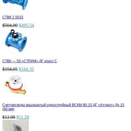
СТВК 1 5015
$
504.00
$
495.54
СТВХ — 50 «СТРИМ» ДГ класс С
$
194.05
$
184.35
Счетчик воды крыльчатый одноструйный ВСКМ 90-15 ДГ «Атлант» Ду 15
(80 мм)
$
12.00
$
11.28