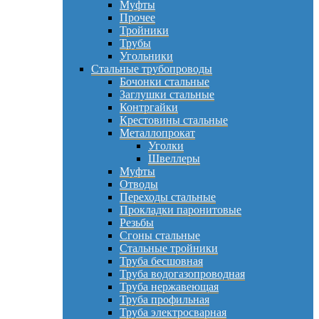
Муфты
Прочее
Тройники
Трубы
Угольники
Стальные трубопроводы
Бочонки стальные
Заглушки стальные
Контргайки
Крестовины стальные
Металлопрокат
Уголки
Швеллеры
Муфты
Отводы
Переходы стальные
Прокладки паронитовые
Резьбы
Сгоны стальные
Стальные тройники
Труба бесшовная
Труба водогазопроводная
Труба нержавеющая
Труба профильная
Труба электросварная