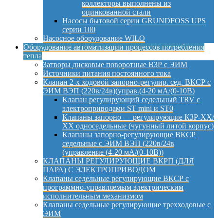
коллекторы выполнены из
оцинкованной стали
Насосы бытовой серии GRUNDFOSS UPS
серии 100
Насосное оборудование WILO
Оборудование автоматизации процессов потребления
тепла
Затворы дисковые поворотные ВЗР с ЭИМ
Источники питания постоянного тока
Клапан 2-х ходовой запорно-регулир. сед. ВКСР с
ЭИМ ВЭП (220в/24в)(управ.(4-20 мА/(0-10В)
Клапан регулирующий седельный TRV с
электроприводами ST mini и ST0
Клапаны запорно — регулирующие КЗР-ХХ/
ХХ односедельные (чугунный литой корпус)
Клапаны запорно-регулирующие ВКСР
седельные с ЭИМ ВЭП (220в/24в
(управление (4-20 мА/(0-10В))
КЛАПАНЫ РЕГУЛИРУЮЩИЕ ВКРП (ДЛЯ
ПАРА) С ЭЛЕКТРОПРИВОДОМ
Клапаны седельные регулирующие ВКСР с
программно-управляемым электрическим
исполнительным механизмом
Клапаны седельные регулирующие трехходовые с
ЭИМ