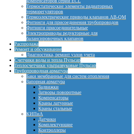
компенсаторов серии ECL
Термостатические элементы радиаторных
терморегуляторов
Термоэлектрические приводы клапанов AB-QM
Фитинги для присоединения трубопроводов
Фитинги присоединительные
Электроприводы редукторные для
балансировочных клапанов
Распродажа
Ремонт и обсуживание
Диагностика, ремонт узлов учета
Счетчики воды и тепла Пульсар
Теплосчетчики ультразвуковые Пульсар
Трубопроводная арматура
Баки мембранные для систем отопления
Запорная арматура
Задвижки
Затворы поворотные
Компенсаторы
Краны латунные
Краны стальные
КИПиА
Датчики
Комплектующие
Контроллеры