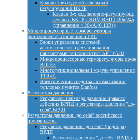
Клапан трехходовой седельный
регулирующий ВКТР
Клапан 3-х ход. запорно-регулирующ.
седельн. ВКТР с ЭИМ ВЭП (220в/24в
(управление 4-20мА/(0-10В)))
Микропроцессорные терморегуляторы
(контроллеры) отопления и ГВС
Блоки управления системой
автоматического регулирования
параметрами теплоносителя АРТ-05.02
Микропроцессорные терморегуляторы пр-ва
ВОГЕЗ
Многофункциональный модуль управления
TTR-01
Электрические средства автоматизации
тепловых пунктов Danfoss
Регуляторы давления
Регуляторы перепада давления прямого
действия ВРПД и регуляторы давления "до-
себя" ВРДП
Регуляторы давления "до-себя" российского
производства
Регулятор давления "до-себя" (подпора)
ВРДД
Регулятор давления "до себя" ВРДД с