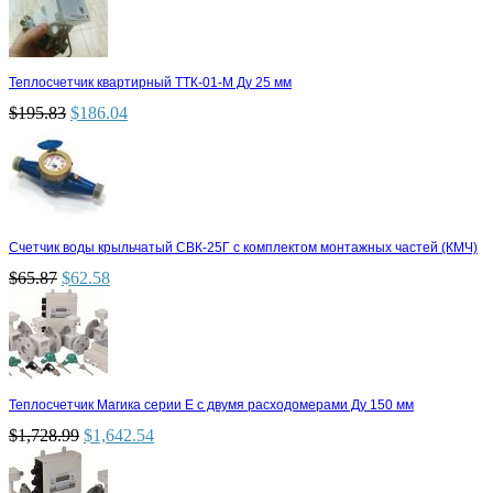
Теплосчетчик квартирный ТТК-01-М Ду 25 мм
$
195.83
$
186.04
Счетчик воды крыльчатый СВК-25Г с комплектом монтажных частей (КМЧ)
$
65.87
$
62.58
Теплосчетчик Магика серии Е с двумя расходомерами Ду 150 мм
$
1,728.99
$
1,642.54