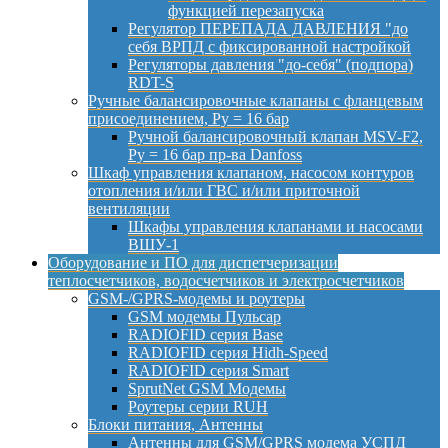
функцией перезапуска
Регулятор ПЕРЕПАДА ДАВЛЕНИЯ "до
себя ВРПД с фиксированной настройкой
Регуляторы давления "до-себя" (подпора)
RDT-S
Ручные балансировочные клапаны с фланцевым
присоединением, Py = 16 бар
Ручной балансировочный клапан MSV-F2,
Py = 16 бар пр-ва Danfoss
Шкаф управления клапаном, насосом контуров
отопления и/или ГВС и/или приточной
вентиляции
Шкафы управления клапанами и насосами
ВШУ-1
Оборудование и ПО для диспетчеризации
теплосчетчиков, водосчетчиков и электросчетчиков
GSM-/GPRS-модемы и роутеры
GSM модемы Пульсар
RADIOFID серия Base
RADIOFID серия Hidh-Speed
RADIOFID серия Smart
SprutNet GSM Модемы
Роутеры серии RUH
Блоки питания, Антенны
Антенны для GSM/GPRS модема УСПД