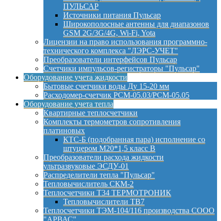
ПУЛЬСАР
Источники питания Пульсар
Широкополосные антенны для диапазонов
GSM 2G/3G/4G, Wi-Fi, Yota
Лицензии на право использования программно-
технического комплекса "ЛЭРС-УЧЕТ"
Преобразователи интерфейсов Пульсар
Счетчики импульсов-регистраторы "Пульсар"
Оборудование учета жидкости
Бытовые счетчики воды Ду 15-20 мм
Расходомер-счетчик РСМ-05.03/РСМ-05.05
Оборудование учета тепла
Квартирные теплосчетчики
Комплекты термометров сопротивления
платиновых
КТС-Б (подобранная пара) исполнение со
штуцером М20*1,5 класс B
Преобразователи расхода жидкости
ультразвуковые ЭСДУ-01
Распределители тепла "Пульсар"
Тепловычислитель СКМ-2
Теплосчетчики Т34 ТЕРМОТРОНИК
Тепловычислители ТВ7
Теплосчетчики ТЭМ-104/116 производства СООО
"АРВАС"