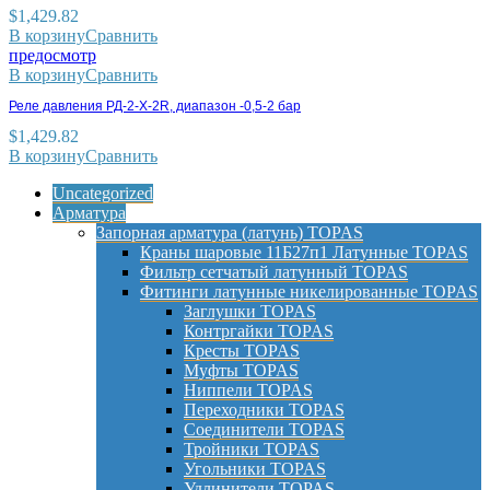
$
1,429.82
В корзину
Сравнить
предосмотр
В корзину
Сравнить
Реле давления РД-2-X-2R, диапазон -0,5-2 бар
$
1,429.82
В корзину
Сравнить
Uncategorized
Арматура
Запорная арматура (латунь) TOPAS
Краны шаровые 11Б27п1 Латунные TOPAS
Фильтр сетчатый латунный TOPAS
Фитинги латунные никелированные TOPAS
Заглушки TOPAS
Контргайки TOPAS
Кресты TOPAS
Муфты TOPAS
Ниппели TOPAS
Переходники TOPAS
Соединители TOPAS
Тройники TOPAS
Угольники TOPAS
Удлинители TOPAS