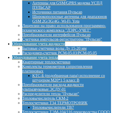
Антенны для GSM/GPRS модема УСПД
ПУЛЬСАР
Источники питания Пульсар
Широкополосные антенны для диапазонов
GSM 2G/3G/4G, Wi-Fi, Yota
Лицензии на право использования программно-
технического комплекса "ЛЭРС-УЧЕТ"
Преобразователи интерфейсов Пульсар
Счетчики импульсов-регистраторы "Пульсар"
Оборудование учета жидкости
Бытовые счетчики воды Ду 15-20 мм
Расходомер-счетчик РСМ-05.03/РСМ-05.05
Оборудование учета тепла
Квартирные теплосчетчики
Комплекты термометров сопротивления
платиновых
КТС-Б (подобранная пара) исполнение со
штуцером М20*1,5 класс B
Преобразователи расхода жидкости
ультразвуковые ЭСДУ-01
Распределители тепла "Пульсар"
Тепловычислитель СКМ-2
Теплосчетчики Т34 ТЕРМОТРОНИК
Тепловычислители ТВ7
Теплосчетчики ТЭМ-104/116 производства СООО