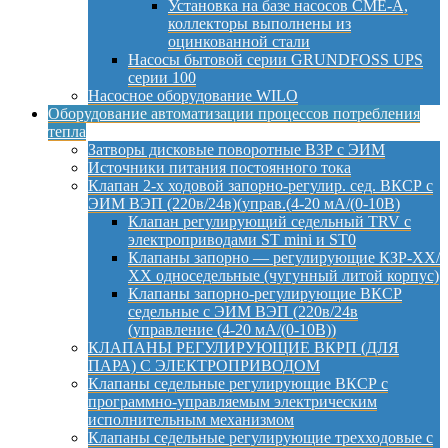
Установка на базе насосов CME-A,
коллекторы выполнены из
оцинкованной стали
Насосы бытовой серии GRUNDFOSS UPS
серии 100
Насосное оборудование WILO
Оборудование автоматизации процессов потребления
тепла
Затворы дисковые поворотные ВЗР с ЭИМ
Источники питания постоянного тока
Клапан 2-х ходовой запорно-регулир. сед. ВКСР с
ЭИМ ВЭП (220в/24в)(управ.(4-20 мА/(0-10В)
Клапан регулирующий седельный TRV с
электроприводами ST mini и ST0
Клапаны запорно — регулирующие КЗР-ХХ/
ХХ односедельные (чугунный литой корпус)
Клапаны запорно-регулирующие ВКСР
седельные с ЭИМ ВЭП (220в/24в
(управление (4-20 мА/(0-10В))
КЛАПАНЫ РЕГУЛИРУЮЩИЕ ВКРП (ДЛЯ
ПАРА) С ЭЛЕКТРОПРИВОДОМ
Клапаны седельные регулирующие ВКСР с
программно-управляемым электрическим
исполнительным механизмом
Клапаны седельные регулирующие трехходовые с