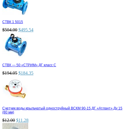
СТВК 1 5015
$
504.00
$
495.54
СТВХ — 50 «СТРИМ» ДГ класс С
$
194.05
$
184.35
Счетчик воды крыльчатый одноструйный ВСКМ 90-15 ДГ «Атлант» Ду 15
(80 мм)
$
12.00
$
11.28