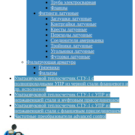
Труба электросварная
Фланцы
Фитинги латунные
Заглушки латунные
Контргайки латунные
Кресты латунные
Переходы латунные
Соединители американка
Тройники латунные
Угольники латунные
Футорки латунные
Фильтрующая арматура
Грязевики
Фильтры
Ультразвуковой теплосчетчик СТУ-1 с
полнопроходными УПР из черной стали фланцевого и
др. исполнения
Ультразвуковой теплосчетчик СТУ-1 с УПР из
нержавеющей стали и муфтовым присоединением
Ультразвуковой теплосчетчик СТУ-1 с УПР из
нержавеющей стали с фланцевым присоединением
Частотные преобразователи advanced control