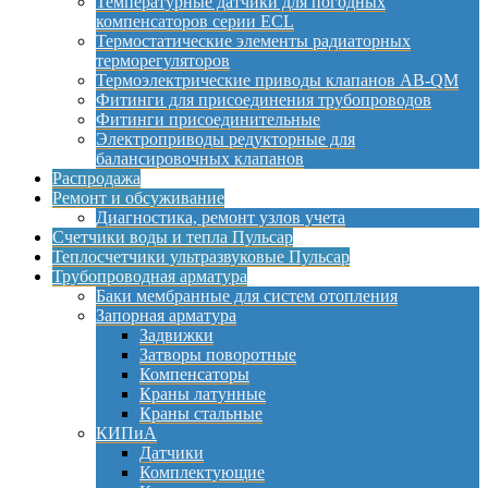
Температурные датчики для погодных
компенсаторов серии ECL
Термостатические элементы радиаторных
терморегуляторов
Термоэлектрические приводы клапанов AB-QM
Фитинги для присоединения трубопроводов
Фитинги присоединительные
Электроприводы редукторные для
балансировочных клапанов
Распродажа
Ремонт и обсуживание
Диагностика, ремонт узлов учета
Счетчики воды и тепла Пульсар
Теплосчетчики ультразвуковые Пульсар
Трубопроводная арматура
Баки мембранные для систем отопления
Запорная арматура
Задвижки
Затворы поворотные
Компенсаторы
Краны латунные
Краны стальные
КИПиА
Датчики
Комплектующие