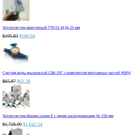
Теплосчетчик квартирный ТТК-01-М Ду 25 мм
$
195.83
$
186.04
Счетчик воды крыльчатый СВК-25Г с комплектом монтажных частей (КМЧ)
$
65.87
$
62.58
Теплосчетчик Магика серии Е с двумя расходомерами Ду 150 мм
$
1,728.99
$
1,642.54