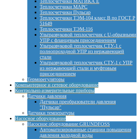
Теплосчетчики МАГИКА Е
Теплосчетчики МАРС
Теплосчетчики Пульсар
Теплосчетчики ТЭМ-104 класс B по ГОСТ Р
51649
Теплосчетчики ТЭМ-116
Ультразвуковой теплосчетчик с U-образными
УПР с фланцевым присоединением
Ультразвуковой теплосчетчик СТУ-1 с
полнопроходной УПР из нержавеющей
стали
Ультразвуковой теплосчетчик СТУ-1 с УПР
из нержавеющей стали и муфтовым
присоединением
Терморегуляторы
Компьютерное и сетевое оборудование
Контрольно-измерительные приборы
Датчики давления
Датчики преобразователи давления
"Пульсар"
Датчики температуры
Насосное оборудование
Насосное оборудование GRUNDFOSS
Автоматизированные станции повышения
давления холодной воды