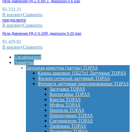
Реле давления РД-2-X-6R-1, диапазон 0-6 бар
$
1,332.21
В корзину
Сравнить
предосмотр
В корзину
Сравнить
Реле Давления РД-2-X-20R, диапазон 5-20 бар
$
1,429.82
В корзину
Сравнить
Uncategorized
Арматура
Запорная арматура (латунь) TOPAS
Краны шаровые 11Б27п1 Латунные TOPAS
Фильтр сетчатый латунный TOPAS
Фитинги латунные никелированные TOPAS
Заглушки TOPAS
Контргайки TOPAS
Кресты TOPAS
Муфты TOPAS
Ниппели TOPAS
Переходники TOPAS
Соединители TOPAS
Тройники TOPAS
Угольники TOPAS