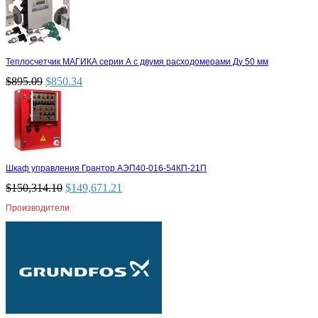
Теплосчетчик МАГИКА серии А с двумя расходомерами Ду 50 мм
$
895.09
$
850.34
Шкаф управления Грантор АЭП40-016-54КП-21П
$
150,314.10
$
149,671.21
Производители