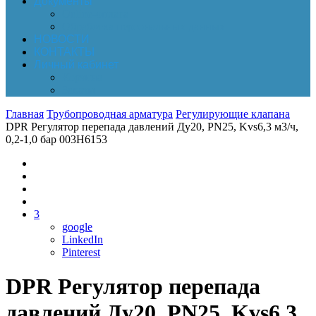
Документы
Online-оплата
Обработка персональных данных
НОВОСТИ
КОНТАКТЫ
Личный кабинет
Корзина
Заказы
Главная
Трубопроводная арматура
Регулирующие клапана
DPR Регулятор перепада давлений Ду20, PN25, Kvs6,3 м3/ч,
0,2-1,0 бар 003H6153
3
google
LinkedIn
Pinterest
DPR Регулятор перепада
давлений Ду20, PN25, Kvs6,3