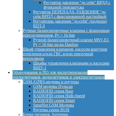
Регулятор давления "до себя" ВРДД с
функцией перезапуска
Регулятор ПЕРЕПАДА ДАВЛЕНИЯ "до
себя ВРПД с фиксированной настройкой
Регуляторы давления "до-себя" (подпора)
RDT-S
Ручные балансировочные клапаны с фланцевым
присоединением, Py = 16 бар
Ручной балансировочный клапан MSV-F2,
Py = 16 бар пр-ва Danfoss
Шкаф управления клапаном, насосом контуров
отопления и/или ГВС и/или приточной
вентиляции
Шкафы управления клапанами и насосами
ВШУ-1
Оборудование и ПО для диспетчеризации
теплосчетчиков, водосчетчиков и электросчетчиков
GSM-/GPRS-модемы и роутеры
GSM модемы Пульсар
RADIOFID серия Base
RADIOFID серия Hidh-Speed
RADIOFID серия Smart
SprutNet GSM Модемы
Роутеры серии RUH
Блоки питания, Антенны