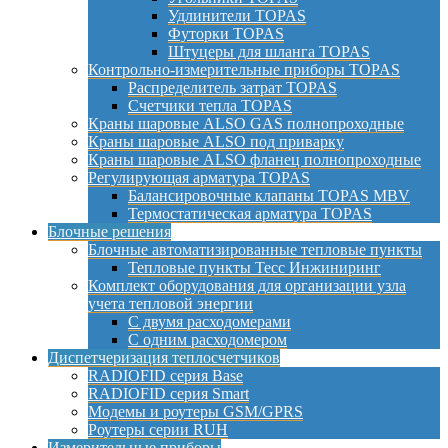
Удлинители TOPAS
Футорки TOPAS
Штуцеры для шланга TOPAS
Контрольно-измерительные приборы TOPAS
Распределитель затрат TOPAS
Счетчики тепла TOPAS
Краны шаровые ALSO GAS полнопроходные
Краны шаровые ALSO под приварку
Краны шаровые ALSO фланец полнопроходные
Регулирующая арматура TOPAS
Балансировочные клапаны TOPAS MBV
Термостатическая арматура TOPAS
Блочные решения
Блочные автоматизированные тепловые пункты
Тепловые пункты Тесс Инжиниринг
Комплект оборудования для организации узла
учета тепловой энергии
С двумя расходомерами
С одним расходомером
Диспетчеризация теплосчетчиков
RADIOFID серия Base
RADIOFID серия Smart
Модемы и роутеры GSM/GPRS
Роутеры серии RUH
Измерительные приборы