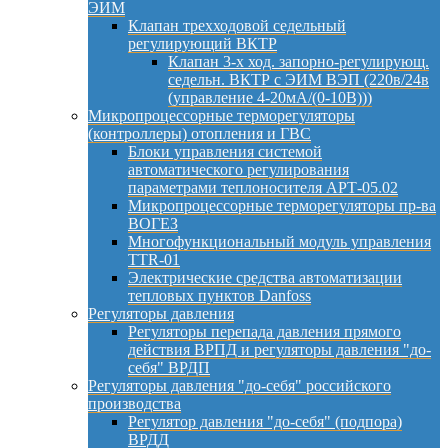
ЭИМ
Клапан трехходовой седельный
регулирующий ВКТР
Клапан 3-х ход. запорно-регулирующ.
седельн. ВКТР с ЭИМ ВЭП (220в/24в
(управление 4-20мА/(0-10В)))
Микропроцессорные терморегуляторы
(контроллеры) отопления и ГВС
Блоки управления системой
автоматического регулирования
параметрами теплоносителя АРТ-05.02
Микропроцессорные терморегуляторы пр-ва
ВОГЕЗ
Многофункциональный модуль управления
TTR-01
Электрические средства автоматизации
тепловых пунктов Danfoss
Регуляторы давления
Регуляторы перепада давления прямого
действия ВРПД и регуляторы давления "до-
себя" ВРДП
Регуляторы давления "до-себя" российского
производства
Регулятор давления "до-себя" (подпора)
ВРДД