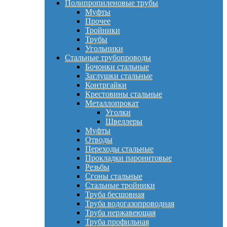
Полипропиленовые трубы
Муфты
Прочее
Тройники
Трубы
Угольники
Стальные трубопроводы
Бочонки стальные
Заглушки стальные
Контргайки
Крестовины стальные
Металлопрокат
Уголки
Швеллеры
Муфты
Отводы
Переходы стальные
Прокладки паронитовые
Резьбы
Сгоны стальные
Стальные тройники
Труба бесшовная
Труба водогазопроводная
Труба нержавеющая
Труба профильная