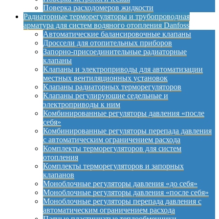
Поверка расходомеров жидкости
Радиаторные терморегуляторы и трубопроводная
арматура для систем водяного отопления Danfoss
Автоматические балансировочные клапаны
Дроссели для отопительных приборов
Запорно-присоединительные радиаторные
клапаны
Клапаны и электроприводы для автоматизации
местных вентиляционных установок
Клапаны радиаторных терморегуляторов
Клапаны регулирующие седельные и
электроприводы к ним
Комбинированные регуляторы давления «после
себя»
Комбинированные регуляторы перепада давления
с автоматическим ограничением расхода
Комплекты терморегуляторов для систем
отопления
Комплекты терморегуляторов и запорных
клапанов
Моноблочные регуляторы давления «до себя»
Моноблочные регуляторы давления «после себя»
Моноблочные регуляторы перепада давления с
автоматическим ограничением расхода
Паяные пластинчатые теплообменники