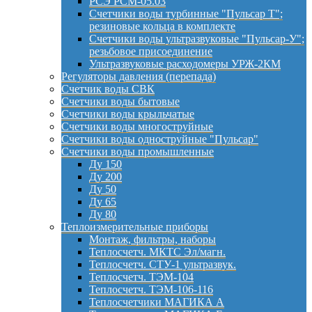
РСЭ РСМ-05.03
Счетчики воды турбинные "Пульсар Т";
резиновые кольца в комплекте
Счетчики воды ультразвуковые "Пульсар-У";
резьбовое присоединение
Ультразвуковые расходомеры УРЖ-2КМ
Регуляторы давления (перепада)
Счетчик воды СВК
Счетчики воды бытовые
Счетчики воды крыльчатые
Счетчики воды многоструйные
Счетчики воды одноструйные "Пульсар"
Счетчики воды промышленные
Ду 150
Ду 200
Ду 50
Ду 65
Ду 80
Теплоизмерительные приборы
Монтаж, фильтры, наборы
Теплосчетч. МКТС Эл/магн.
Теплосчетч. СТУ-1 ультразвук.
Теплосчетч. ТЭМ-104
Теплосчетч. ТЭМ-106-116
Теплосчетчики МАГИКА А