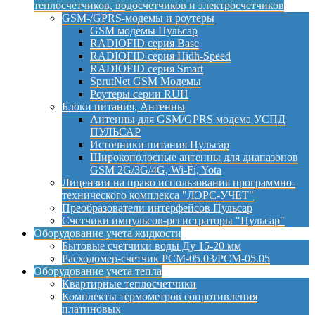
теплосчетчиков, водосчетчиков и электросчетчиков
GSM-/GPRS-модемы и роутеры
GSM модемы Пульсар
RADIOFID серия Base
RADIOFID серия Hidh-Speed
RADIOFID серия Smart
SprutNet GSM Модемы
Роутеры серии RUH
Блоки питания, Антенны
Антенны для GSM/GPRS модема УСПД
ПУЛЬСАР
Источники питания Пульсар
Широкополосные антенны для диапазонов
GSM 2G/3G/4G, Wi-Fi, Yota
Лицензии на право использования программно-
технического комплекса "ЛЭРС-УЧЕТ"
Преобразователи интерфейсов Пульсар
Счетчики импульсов-регистраторы "Пульсар"
Оборудование учета жидкости
Бытовые счетчики воды Ду 15-20 мм
Расходомер-счетчик РСМ-05.03/РСМ-05.05
Оборудование учета тепла
Квартирные теплосчетчики
Комплекты термометров сопротивления
платиновых