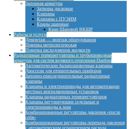
Запорная арматура
Затворы дисковые
Клапаны
Клапаны с ПУЭИМ
Краны шаровые
Кран Шаровой ВКШР
Работы и услуги
Демонтаж — монтаж оборудования
Поверка метрологическая
Поверка расходомеров жидкости
Радиаторные терморегуляторы и трубопроводная
арматура для систем водяного отопления Danfoss
Автоматические балансировочные клапаны
Дроссели для отопительных приборов
Запорно-присоединительные радиаторные
клапаны
Клапаны и электроприводы для автоматизации
местных вентиляционных установок
Клапаны радиаторных терморегуляторов
Клапаны регулирующие седельные и
электроприводы к ним
Комбинированные регуляторы давления «после
себя»
Комбинированные регуляторы перепада давления
с автоматическим ограничением расхода