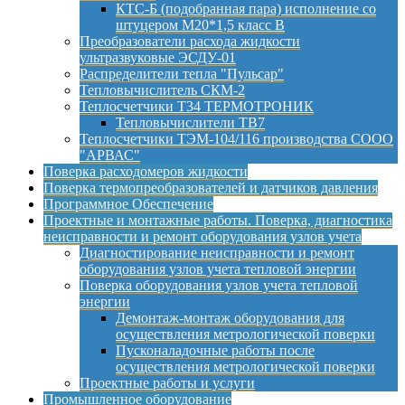
КТС-Б (подобранная пара) исполнение со
штуцером М20*1,5 класс B
Преобразователи расхода жидкости
ультразвуковые ЭСДУ-01
Распределители тепла "Пульсар"
Тепловычислитель СКМ-2
Теплосчетчики Т34 ТЕРМОТРОНИК
Тепловычислители ТВ7
Теплосчетчики ТЭМ-104/116 производства СООО
"АРВАС"
Поверка расходомеров жидкости
Поверка термопреобразователей и датчиков давления
Программное Обеспечение
Проектные и монтажные работы. Поверка, диагностика
неисправности и ремонт оборудования узлов учета
Диагностирование неисправности и ремонт
оборудования узлов учета тепловой энергии
Поверка оборудования узлов учета тепловой
энергии
Демонтаж-монтаж оборудования для
осуществления метрологической поверки
Пусконаладочные работы после
осуществления метрологической поверки
Проектные работы и услуги
Промышленное оборудование