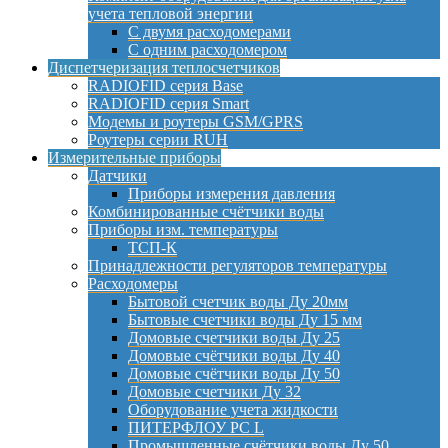
учета тепловой энергии
С двумя расходомерами
С одним расходомером
Диспетчеризация теплосчетчиков
RADIOFID серия Base
RADIOFID серия Smart
Модемы и роутеры GSM/GPRS
Роутеры серии RUH
Измерительные приборы
Датчики
Приборы измерения давления
Комбинированные счётчики воды
Приборы изм. температуры
ТСП-К
Принадлежности регуляторов температуры
Расходомеры
Бытовой счетчик воды Ду 20мм
Бытовые счетчики воды Ду 15 мм
Домовые счетчики воды Ду 25
Домовые счётчики воды Ду 40
Домовые счётчики воды Ду 50
Домовые счетчики Ду 32
Оборудование учета жидкости
ПИТЕРФЛОУ РС L
Промышленные счётчики воды Ду 50