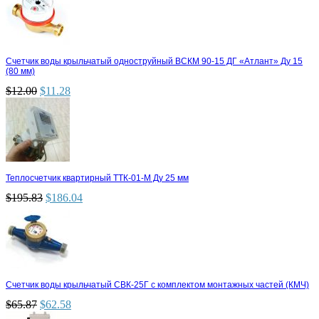
Счетчик воды крыльчатый одноструйный ВСКМ 90-15 ДГ «Атлант» Ду 15
(80 мм)
$
12.00
$
11.28
Теплосчетчик квартирный ТТК-01-М Ду 25 мм
$
195.83
$
186.04
Счетчик воды крыльчатый СВК-25Г с комплектом монтажных частей (КМЧ)
$
65.87
$
62.58