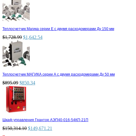
Теплосчетчик Магика серии Е с двумя расходомерами Ду 150 мм
$
1,728.99
$
1,642.54
Теплосчетчик МАГИКА серии А с двумя расходомерами Ду 50 мм
$
895.09
$
850.34
Шкаф управления Грантор АЭП40-016-54КП-21П
$
150,314.10
$
149,671.21