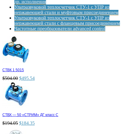
др. исполнения
Ультразвуковой теплосчетчик СТУ-1 с УПР из
нержавеющей стали и муфтовым присоединением
Ультразвуковой теплосчетчик СТУ-1 с УПР из
нержавеющей стали с фланцевым присоединением
Частотные преобразователи advanced control
СТВК 1 5015
$
504.00
$
495.54
СТВХ — 50 «СТРИМ» ДГ класс С
$
194.05
$
184.35