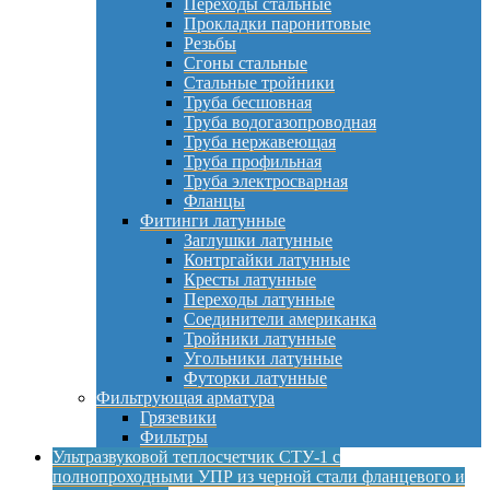
Переходы стальные
Прокладки паронитовые
Резьбы
Сгоны стальные
Стальные тройники
Труба бесшовная
Труба водогазопроводная
Труба нержавеющая
Труба профильная
Труба электросварная
Фланцы
Фитинги латунные
Заглушки латунные
Контргайки латунные
Кресты латунные
Переходы латунные
Соединители американка
Тройники латунные
Угольники латунные
Футорки латунные
Фильтрующая арматура
Грязевики
Фильтры
Ультразвуковой теплосчетчик СТУ-1 с
полнопроходными УПР из черной стали фланцевого и