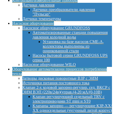
Контрольно-измерительные приборы
Датчики давления
Датчики преобразователи давления
"Пульсар"
Датчики температуры
Насосное оборудование
Насосное оборудование GRUNDFOSS
Автоматизированные станции повышения
давления холодной воды
Установка на базе насосов CME-A,
коллекторы выполнены из
оцинкованной стали
Насосы бытовой серии GRUNDFOSS UPS
серии 100
Насосное оборудование WILO
Оборудование автоматизации процессов потребления
тепла
Затворы дисковые поворотные ВЗР с ЭИМ
Источники питания постоянного тока
Клапан 2-х ходовой запорно-регулир. сед. ВКСР с
ЭИМ ВЭП (220в/24в)(управ.(4-20 мА/(0-10В)
Клапан регулирующий седельный TRV с
электроприводами ST mini и ST0
Клапаны запорно — регулирующие КЗР-ХХ/
ХХ односедельные (чугунный литой корпус)