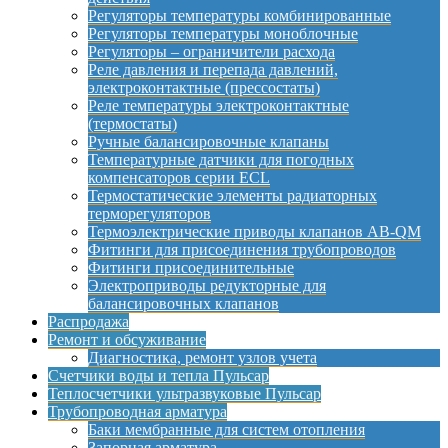
Регуляторы температуры комбинированные
Регуляторы температуры моноблочные
Регуляторы – ограничители расхода
Реле давления и перепада давлений,
электроконтактные (прессостаты)
Реле температуры электроконтактные
(термостаты)
Ручные балансировочные клапаны
Температурные датчики для погодных
компенсаторов серии ECL
Термостатические элементы радиаторных
терморегуляторов
Термоэлектрические приводы клапанов AB-QM
Фитинги для присоединения трубопроводов
Фитинги присоединительные
Электроприводы редукторные для
балансировочных клапанов
Распродажа
Ремонт и обсуживание
Диагностика, ремонт узлов учета
Счетчики воды и тепла Пульсар
Теплосчетчики ультразвуковые Пульсар
Трубопроводная арматура
Баки мембранные для систем отопления
Запорная арматура