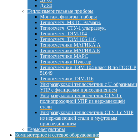
Ду 80
Теплоизмерительные приборы
Монтаж, фильтры, наборы
Теплосчетч. МКТС Эл/магн.
Теплосчетч. СТУ-1 ультразвук.
Теплосчетч. ТЭМ-104
Теплосчетч. ТЭМ-106-116
Теплосчетчики МАГИКА А
Теплосчетчики МАГИКА Е
Теплосчетчики МАРС
Теплосчетчики Пульсар
Теплосчетчики ТЭМ-104 класс B по ГОСТ Р
51649
Теплосчетчики ТЭМ-116
Ультразвуковой теплосчетчик с U-образными
УПР с фланцевым присоединением
Ультразвуковой теплосчетчик СТУ-1 с
полнопроходной УПР из нержавеющей
стали
Ультразвуковой теплосчетчик СТУ-1 с УПР
из нержавеющей стали и муфтовым
присоединением
Терморегуляторы
Компьютерное и сетевое оборудование