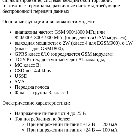
сигнализирование, системы вендинговой торговли,
платежные терминалы, различные системы, требующие
беспроводной передачи данных.
Основные функции и возможности модема:
диапазоны частот: GSM 900/1800 МГц или
850/900/1800/1900 МГц (определяется GSM модулем);
выходная мощность: o 2W (класс 4 для EGSM900), o 1W
(класс 1 для GSM1800),
GPRS класс 8/10 (определяется GSM модулем);
TCP/IP стек, доступный через AT-команды;
MC класс B;
CSD до 14.4 kbps
USSD
SMS
Передача голоса
Факс ― группа 3: класс 1
Электрические характеристики:
Напряжение питания от 9 до 25 В
Ток потребления не более:
При напряжении питания +12 В — 200 мА
При напряжении питания +24 В — 100 мА