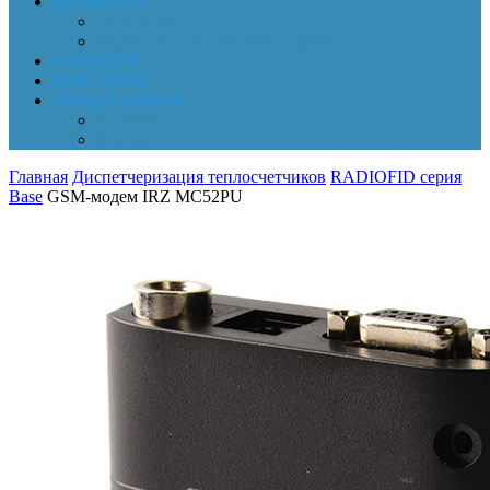
Документы
Online-оплата
Обработка персональных данных
НОВОСТИ
КОНТАКТЫ
Личный кабинет
Корзина
Заказы
Главная
Диспетчеризация теплосчетчиков
RADIOFID серия
Base
GSM-модем IRZ MC52PU