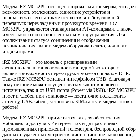
Модем iRZ MC52PU оснащен сторожевым таймером, что дает
возможность отслеживать зависание устройства и
перезагружать его, а также осуществлять безусловный
перезапуск через заданный промежуток времени. iRZ
MC52PU управляется стандартными АТ-командами, а также
имеет набор своих собственных команд управления. Для
отслеживания статуса соединения и отображения
возникновения аварии модем оборудован светодиодными
индикаторами.
iRZ MC52PU – это модель с расширенными
функциональными возможностями, одной из которых
является возможность перезагрузки модема сигналом DTR.
Также iRZ MC52PU оснащен интерфейсом USB, благодаря
чему питание может осуществляться как от внешнего
источника, так и от USB-порта (Power via USB). iRZ MC52PU
прост и удобен при установке ― достаточно подключить
антенну, USB-кабель, установить SIM-карту и модем готов к
работе!
Модем iRZ MC52PU применяется как для обеспечения
мобильного доступа в Интернет, так и для различных
промышленных приложений: телеметрия, беспроводной сбор
данных с удаленных устройств, дистанционное наблюдение,