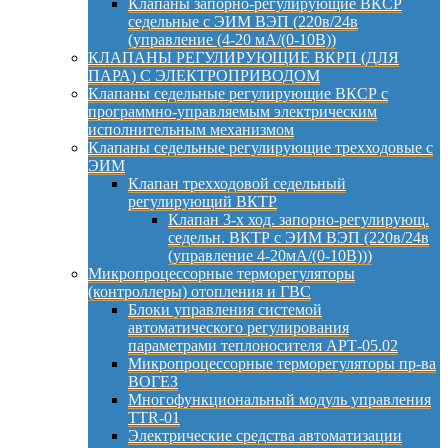
Клапаны запорно-регулирующие ВКСР
седельные с ЭИМ ВЭП (220в/24в
(управление (4-20 мА/(0-10В))
КЛАПАНЫ РЕГУЛИРУЮЩИЕ ВКРП (ДЛЯ
ПАРА) С ЭЛЕКТРОПРИВОДОМ
Клапаны седельные регулирующие ВКСР с
программно-управляемым электрическим
исполнительным механизмом
Клапаны седельные регулирующие трехходовые с
ЭИМ
Клапан трехходовой седельный
регулирующий ВКТР
Клапан 3-х ход. запорно-регулирующ.
седельн. ВКТР с ЭИМ ВЭП (220в/24в
(управление 4-20мА/(0-10В)))
Микропроцессорные терморегуляторы
(контроллеры) отопления и ГВС
Блоки управления системой
автоматического регулирования
параметрами теплоносителя АРТ-05.02
Микропроцессорные терморегуляторы пр-ва
ВОГЕЗ
Многофункциональный модуль управления
TTR-01
Электрические средства автоматизации