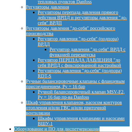
тепловых пунктов Danfoss
Регуляторы давления
Регуляторы перепада давления прямого
действия ВРПД и регуляторы давления "до-
себя" ВРДП
Регуляторы давления "до-себя" российского
производства
Регулятор давления "до-себя" (подпора)
ВРДД
Регулятор давления "до себя" ВРДД с
функцией перезапуска
Регулятор ПЕРЕПАДА ДАВЛЕНИЯ "до
себя ВРПД с фиксированной настройкой
Регуляторы давления "до-себя" (подпора)
RDT-S
Ручные балансировочные клапаны с фланцевым
присоединением, Py = 16 бар
Ручной балансировочный клапан MSV-F2,
Py = 16 бар пр-ва Danfoss
Шкаф управления клапаном, насосом контуров
отопления и/или ГВС и/или приточной
вентиляции
Шкафы управления клапанами и насосами
ВШУ-1
Оборудование и ПО для диспетчеризации