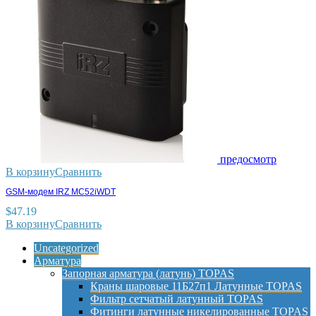
предосмотр
В корзину
Сравнить
GSM-модем IRZ MC52iWDT
$
47.19
В корзину
Сравнить
Uncategorized
Арматура
Запорная арматура (латунь) TOPAS
Краны шаровые 11Б27п1 Латунные TOPAS
Фильтр сетчатый латунный TOPAS
Фитинги латунные никелированные TOPAS