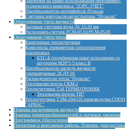
Лицензии на право использования программно-
технического комплекса "ЛЭРС-УЧЕТ"
Преобразователи интерфейсов Пульсар
Счетчики импульсов-регистраторы "Пульсар"
Оборудование учета жидкости
Бытовые счетчики воды Ду 15-20 мм
Расходомер-счетчик РСМ-05.03/РСМ-05.05
Оборудование учета тепла
Квартирные теплосчетчики
Комплекты термометров сопротивления
платиновых
КТС-Б (подобранная пара) исполнение со
штуцером М20*1,5 класс B
Преобразователи расхода жидкости
ультразвуковые ЭСДУ-01
Распределители тепла "Пульсар"
Тепловычислитель СКМ-2
Теплосчетчики Т34 ТЕРМОТРОНИК
Тепловычислители ТВ7
Теплосчетчики ТЭМ-104/116 производства СООО
"АРВАС"
Поверка расходомеров жидкости
Поверка термопреобразователей и датчиков давления
Программное Обеспечение
Проектные и монтажные работы. Поверка, диагностика