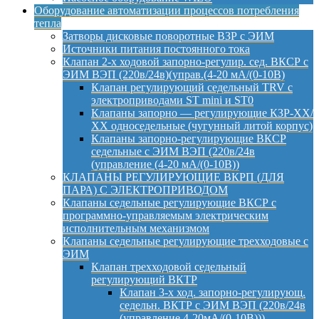
Оборудование автоматизации процессов потребления
тепла
Затворы дисковые поворотные ВЗР с ЭИМ
Источники питания постоянного тока
Клапан 2-х ходовой запорно-регулир. сед. ВКСР с
ЭИМ ВЭП (220в/24в)(управ.(4-20 мА/(0-10В)
Клапан регулирующий седельный TRV с
электроприводами ST mini и ST0
Клапаны запорно — регулирующие КЗР-ХХ/
ХХ односедельные (чугунный литой корпус)
Клапаны запорно-регулирующие ВКСР
седельные с ЭИМ ВЭП (220в/24в
(управление (4-20 мА/(0-10В))
КЛАПАНЫ РЕГУЛИРУЮЩИЕ ВКРП (ДЛЯ
ПАРА) С ЭЛЕКТРОПРИВОДОМ
Клапаны седельные регулирующие ВКСР с
программно-управляемым электрическим
исполнительным механизмом
Клапаны седельные регулирующие трехходовые с
ЭИМ
Клапан трехходовой седельный
регулирующий ВКТР
Клапан 3-х ход. запорно-регулирующ.
седельн. ВКТР с ЭИМ ВЭП (220в/24в
(управление 4-20мА/(0-10В)))