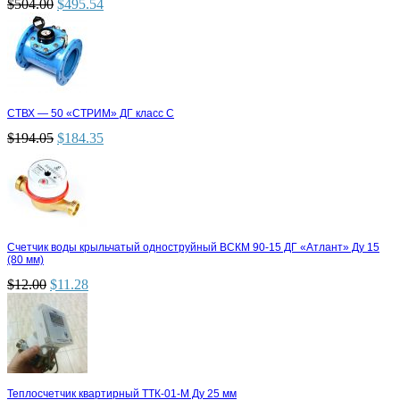
$
504.00
$
495.54
СТВХ — 50 «СТРИМ» ДГ класс С
$
194.05
$
184.35
Счетчик воды крыльчатый одноструйный ВСКМ 90-15 ДГ «Атлант» Ду 15
(80 мм)
$
12.00
$
11.28
Теплосчетчик квартирный ТТК-01-М Ду 25 мм