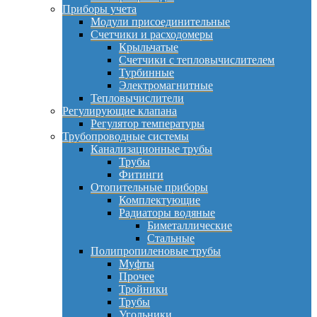
Приборы учета
Модули присоединительные
Счетчики и расходомеры
Крыльчатые
Счетчики с тепловычислителем
Турбинные
Электромагнитные
Тепловычислители
Регулирующие клапана
Регулятор температуры
Трубопроводные системы
Канализационные трубы
Трубы
Фитинги
Отопительные приборы
Комплектующие
Радиаторы водяные
Биметаллические
Стальные
Полипропиленовые трубы
Муфты
Прочее
Тройники
Трубы
Угольники