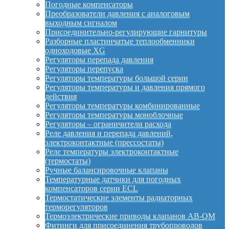
Погодные компенсаторы
Преобразователи давления с аналоговым
выходным сигналом
Присоединительно-регулирующие гарнитуры
Разборные пластинчатые теплообменники
одноходовые XG
Регуляторы перепада давления
Регуляторы перепуска
Регуляторы температуры большой серии
Регуляторы температуры и давления прямого
действия
Регуляторы температуры комбинированные
Регуляторы температуры моноблочные
Регуляторы – ограничители расхода
Реле давления и перепада давлений,
электроконтактные (прессостаты)
Реле температуры электроконтактные
(термостаты)
Ручные балансировочные клапаны
Температурные датчики для погодных
компенсаторов серии ECL
Термостатические элементы радиаторных
терморегуляторов
Термоэлектрические приводы клапанов AB-QM
Фитинги для присоединения трубопроводов