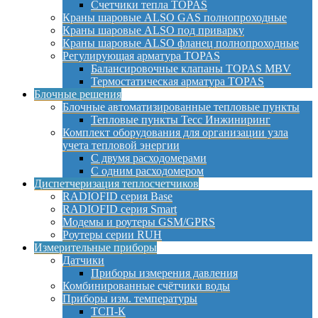
Счетчики тепла TOPAS
Краны шаровые ALSO GAS полнопроходные
Краны шаровые ALSO под приварку
Краны шаровые ALSO фланец полнопроходные
Регулирующая арматура TOPAS
Балансировочные клапаны TOPAS MBV
Термостатическая арматура TOPAS
Блочные решения
Блочные автоматизированные тепловые пункты
Тепловые пункты Тесс Инжиниринг
Комплект оборудования для организации узла
учета тепловой энергии
С двумя расходомерами
С одним расходомером
Диспетчеризация теплосчетчиков
RADIOFID серия Base
RADIOFID серия Smart
Модемы и роутеры GSM/GPRS
Роутеры серии RUH
Измерительные приборы
Датчики
Приборы измерения давления
Комбинированные счётчики воды
Приборы изм. температуры
ТСП-К