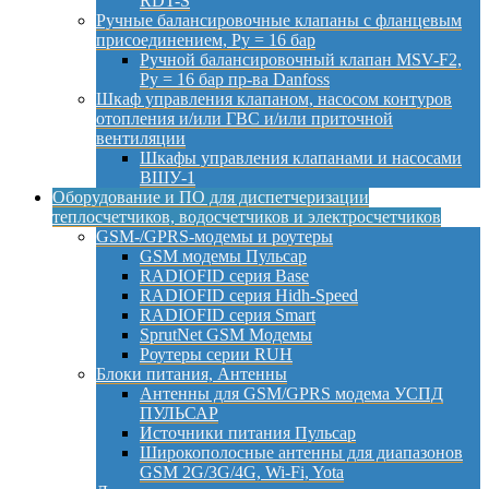
RDT-S
Ручные балансировочные клапаны с фланцевым
присоединением, Py = 16 бар
Ручной балансировочный клапан MSV-F2,
Py = 16 бар пр-ва Danfoss
Шкаф управления клапаном, насосом контуров
отопления и/или ГВС и/или приточной
вентиляции
Шкафы управления клапанами и насосами
ВШУ-1
Оборудование и ПО для диспетчеризации
теплосчетчиков, водосчетчиков и электросчетчиков
GSM-/GPRS-модемы и роутеры
GSM модемы Пульсар
RADIOFID серия Base
RADIOFID серия Hidh-Speed
RADIOFID серия Smart
SprutNet GSM Модемы
Роутеры серии RUH
Блоки питания, Антенны
Антенны для GSM/GPRS модема УСПД
ПУЛЬСАР
Источники питания Пульсар
Широкополосные антенны для диапазонов
GSM 2G/3G/4G, Wi-Fi, Yota