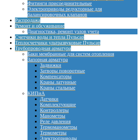
Фитинги присоединительные
Электроприводы редукторные для
балансировочных клапанов
Распродажа
Ремонт и обсуживание
Диагностика, ремонт узлов учета
Счетчики воды и тепла Пульсар
Теплосчетчики ультразвуковые Пульсар
Трубопроводная арматура
Баки мембранные для систем отопления
Запорная арматура
Задвижки
Затворы поворотные
Компенсаторы
Краны латунные
Краны стальные
КИПиА
Датчики
Комплектующие
Контроллеры
Манометры
Реле давления
Термоманометры
Термометры
Электроприводы