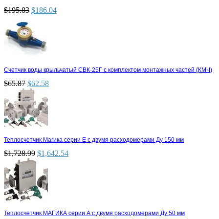
$
195.83
$
186.04
Счетчик воды крыльчатый СВК-25Г с комплектом монтажных частей (КМЧ)
$
65.87
$
62.58
Теплосчетчик Магика серии Е с двумя расходомерами Ду 150 мм
$
1,728.99
$
1,642.54
Теплосчетчик МАГИКА серии А с двумя расходомерами Ду 50 мм