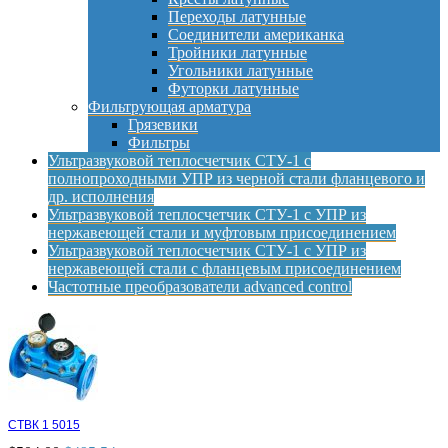
Переходы латунные
Соединители американка
Тройники латунные
Угольники латунные
Футорки латунные
Фильтрующая арматура
Грязевики
Фильтры
Ультразвуковой теплосчетчик СТУ-1 с
полнопроходными УПР из черной стали фланцевого и
др. исполнения
Ультразвуковой теплосчетчик СТУ-1 с УПР из
нержавеющей стали и муфтовым присоединением
Ультразвуковой теплосчетчик СТУ-1 с УПР из
нержавеющей стали с фланцевым присоединением
Частотные преобразователи advanced control
СТВК 1 5015