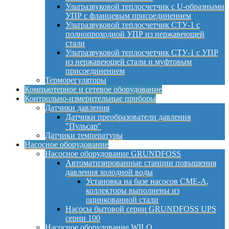
Ультразвуковой теплосчетчик с U-образными
УПР с фланцевым присоединением
Ультразвуковой теплосчетчик СТУ-1 с
полнопроходной УПР из нержавеющей
стали
Ультразвуковой теплосчетчик СТУ-1 с УПР
из нержавеющей стали и муфтовым
присоединением
Терморегуляторы
Компьютерное и сетевое оборудование
Контрольно-измерительные приборы
Датчики давления
Датчики преобразователи давления
"Пульсар"
Датчики температуры
Насосное оборудование
Насосное оборудование GRUNDFOSS
Автоматизированные станции повышения
давления холодной воды
Установка на базе насосов CME-A,
коллекторы выполнены из
оцинкованной стали
Насосы бытовой серии GRUNDFOSS UPS
серии 100
Насосное оборудование WILO