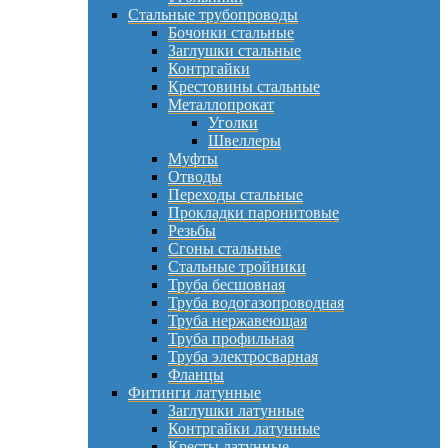
Стальные трубопроводы
Бочонки стальные
Заглушки стальные
Контргайки
Крестовины стальные
Металлопрокат
Уголки
Швеллеры
Муфты
Отводы
Переходы стальные
Прокладки паронитовые
Резьбы
Сгоны стальные
Стальные тройники
Труба бесшовная
Труба водогазопроводная
Труба нержавеющая
Труба профильная
Труба электросварная
Фланцы
Фитинги латунные
Заглушки латунные
Контргайки латунные
Кресты латунные