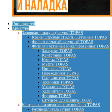
Uncategorized
Арматура
Запорная арматура (латунь) TOPAS
Краны шаровые 11Б27п1 Латунные TOPAS
Фильтр сетчатый латунный TOPAS
Фитинги латунные никелированные TOPAS
Заглушки TOPAS
Контргайки TOPAS
Кресты TOPAS
Муфты TOPAS
Ниппели TOPAS
Переходники TOPAS
Соединители TOPAS
Тройники TOPAS
Угольники TOPAS
Удлинители TOPAS
Футорки TOPAS
Штуцеры для шланга TOPAS
Контрольно-измерительные приборы TOPAS
Распределитель затрат TOPAS