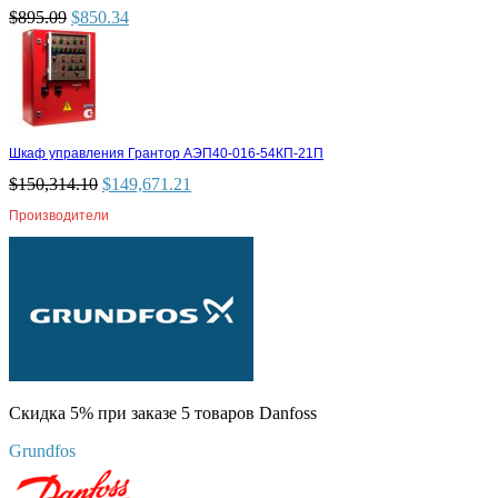
$
895.09
$
850.34
Шкаф управления Грантор АЭП40-016-54КП-21П
$
150,314.10
$
149,671.21
Производители
Скидка 5% при заказе 5 товаров Danfoss
Grundfos