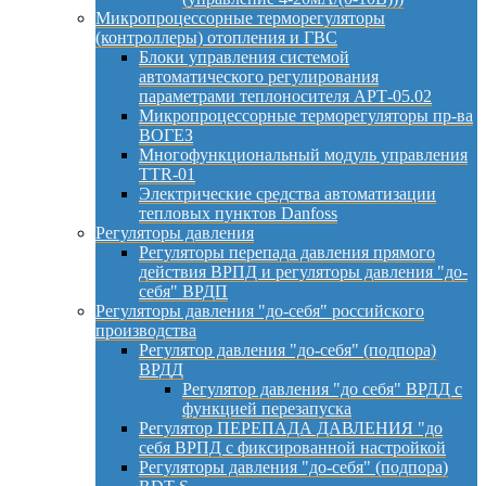
Микропроцессорные терморегуляторы
(контроллеры) отопления и ГВС
Блоки управления системой
автоматического регулирования
параметрами теплоносителя АРТ-05.02
Микропроцессорные терморегуляторы пр-ва
ВОГЕЗ
Многофункциональный модуль управления
TTR-01
Электрические средства автоматизации
тепловых пунктов Danfoss
Регуляторы давления
Регуляторы перепада давления прямого
действия ВРПД и регуляторы давления "до-
себя" ВРДП
Регуляторы давления "до-себя" российского
производства
Регулятор давления "до-себя" (подпора)
ВРДД
Регулятор давления "до себя" ВРДД с
функцией перезапуска
Регулятор ПЕРЕПАДА ДАВЛЕНИЯ "до
себя ВРПД с фиксированной настройкой
Регуляторы давления "до-себя" (подпора)